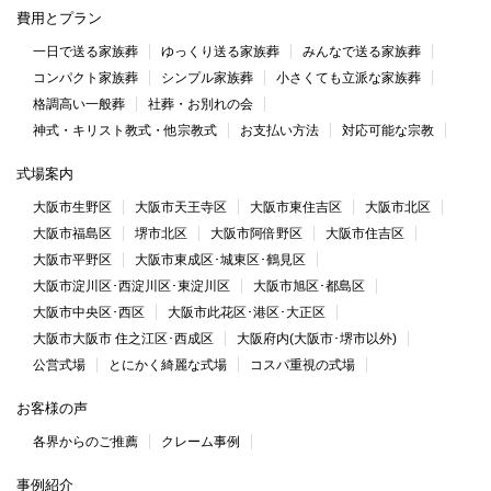
費用とプラン
一日で送る家族葬
ゆっくり送る家族葬
みんなで送る家族葬
コンパクト家族葬
シンプル家族葬
小さくても立派な家族葬
格調高い一般葬
社葬・お別れの会
神式・キリスト教式・他宗教式
お支払い方法
対応可能な宗教
式場案内
大阪市生野区
大阪市天王寺区
大阪市東住吉区
大阪市北区
大阪市福島区
堺市北区
大阪市阿倍野区
大阪市住吉区
大阪市平野区
大阪市東成区･城東区･鶴見区
大阪市淀川区･西淀川区･東淀川区
大阪市旭区･都島区
大阪市中央区･西区
大阪市此花区･港区･大正区
大阪市大阪市 住之江区･西成区
大阪府内(大阪市･堺市以外)
公営式場
とにかく綺麗な式場
コスパ重視の式場
お客様の声
各界からのご推薦
クレーム事例
事例紹介