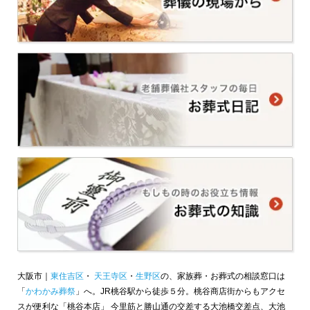
大阪市｜
東住吉区
・
天王寺区
・
生野区
の、家族葬・お葬式の相談窓口は
「
かわかみ葬祭
」へ。JR桃谷駅から徒歩５分。桃谷商店街からもアクセ
スが便利な「桃谷本店」 今里筋と勝山通の交差する大池橋交差点、大池