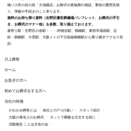
橋バス停の目の前「大池橋店」お葬式や家族葬の相談、事前の費用見積
り、準備や手続きのこと承ります。
無料のお持ち帰り資料（生野区優良葬儀場パンフレット、お葬式の手引
き、お葬式のマナー他）を多数、取り揃えております。
最寄り駅：生野区の各駅・・・JR桃谷駅、鶴橋駅、東部市場前駅、近
鉄・鶴橋駅、今里駅、大阪メトロ千日前線鶴橋駅から乗り継ぎアクセス良
好。
川上葬祭
ホーム
お急ぎの方へ
初めてお葬式をする方へ
当社の特徴
かわかみ葬祭とは
他社との7つの違い
スタッフ紹介
大阪の著名人のお葬式
ネットで葬儀を注文する前に
活動報告 ことほぎ友の会