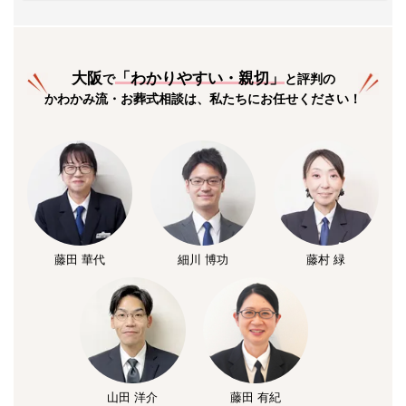
大阪
「
わかりやすい・親切
」
で
と評判の
かわかみ流・お葬式相談は、私たちにお任せください！
藤田 華代
細川 博功
藤村 緑
山田 洋介
藤田 有紀