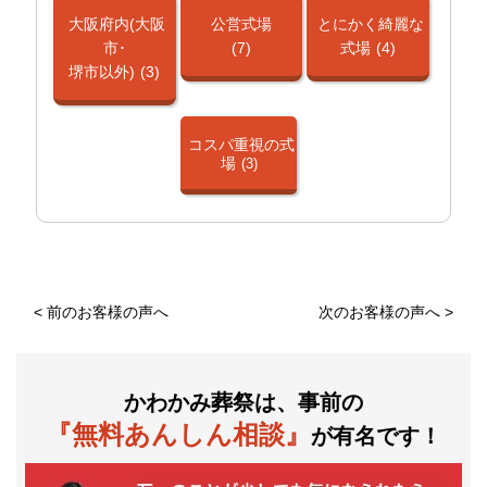
大阪府内(大阪
公営式場
とにかく綺麗な
市･
(7)
式場
(4)
堺市以外)
(3)
コスパ重視の式
場
(3)
<
前のお客様の声へ
次のお客様の声へ
>
かわかみ葬祭は、事前の
『無料あんしん相談』
が有名です！