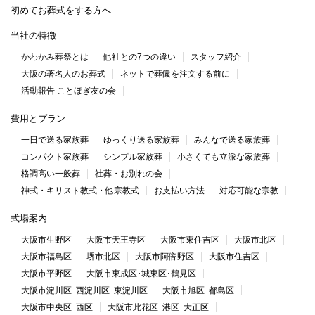
初めてお葬式をする方へ
当社の特徴
かわかみ葬祭とは
他社との7つの違い
スタッフ紹介
大阪の著名人のお葬式
ネットで葬儀を注文する前に
活動報告 ことほぎ友の会
費用とプラン
一日で送る家族葬
ゆっくり送る家族葬
みんなで送る家族葬
コンパクト家族葬
シンプル家族葬
小さくても立派な家族葬
格調高い一般葬
社葬・お別れの会
神式・キリスト教式・他宗教式
お支払い方法
対応可能な宗教
式場案内
大阪市生野区
大阪市天王寺区
大阪市東住吉区
大阪市北区
大阪市福島区
堺市北区
大阪市阿倍野区
大阪市住吉区
大阪市平野区
大阪市東成区･城東区･鶴見区
大阪市淀川区･西淀川区･東淀川区
大阪市旭区･都島区
大阪市中央区･西区
大阪市此花区･港区･大正区