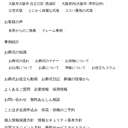
大阪市大阪市 住之江区･西成区
大阪府内(大阪市･堺市以外)
公営式場
とにかく綺麗な式場
コスパ重視の式場
お客様の声
各界からのご推薦
クレーム事例
事例紹介
お葬式の知識
お葬式の流れ
お葬式のマナー
お供物について
お仏壇について
お墓について
準備について
お役立ちコラム
お葬式お役立ち動画
お葬式日記
葬儀の現場から
よくあるご質問
企業情報
採用情報
お問い合わせ
無料あんしん相談
ことほぎ会員申込み
供花・供物のご予約
個人情報保護方針
情報セキュリティ基本方針
品質マネジメント方針
葬祭サービスガイドライン