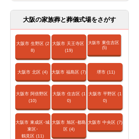
大阪の家族葬と葬儀式場をさがす
東住吉区
大阪市
大阪市
生野区
(2
大阪市
天王寺区
(5)
8)
(19)
大阪市
北区
(4)
大阪市
福島区
(7)
堺市
(11)
大阪市
阿倍野区
大阪市
住吉区
(1
大阪市
平野区
(1
(10)
0)
0)
大阪市
東成区･城
大阪市
旭区･都島
大阪市
中央区
(7)
東区･
区
(4)
鶴見区
(11)