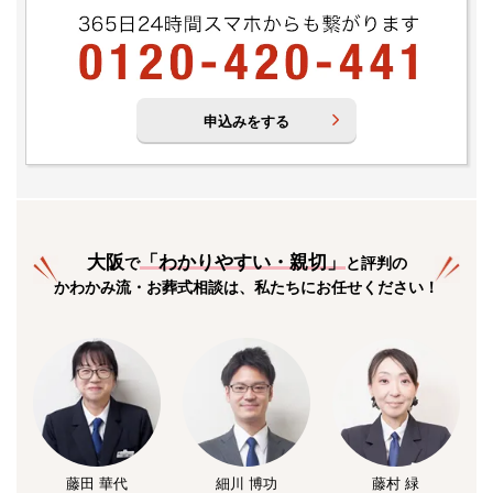
申込みをする
大阪
「
わかりやすい・親切
」
で
と評判の
かわかみ流・お葬式相談は、私たちにお任せください！
藤田 華代
細川 博功
藤村 緑