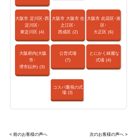
大阪市
淀川区･西
大阪市
大阪市 住
大阪市
此花区･港
淀川区･
之江区･
区･
東淀川区
(4)
西成区
(2)
大正区
(6)
大阪府内(大阪
公営式場
とにかく綺麗な
市･
(7)
式場
(4)
堺市以外)
(3)
コスパ重視の式
場
(3)
<
前のお客様の声へ
次のお客様の声へ
>