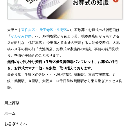
大阪市｜
東住吉区
・
天王寺区
・
生野区
の、家族葬・お葬式の相談窓口は
「
かわかみ葬祭
」へ。JR桃谷駅から徒歩５分。桃谷商店街からもアクセ
スが便利な「桃谷本店」 今里筋と勝山通の交差する大池橋交差点、大池
橋バス停の目の前「大池橋店」お葬式や家族葬の相談、事前の費用見積
り、準備や手続きのこと承ります。
無料のお持ち帰り資料（生野区優良葬儀場パンフレット、お葬式の手引
き、お葬式のマナー他）を多数、取り揃えております。
最寄り駅：生野区の各駅・・・JR桃谷駅、鶴橋駅、東部市場前駅、近
鉄・鶴橋駅、今里駅、大阪メトロ千日前線鶴橋駅から乗り継ぎアクセス良
好。
川上葬祭
ホーム
お急ぎの方へ