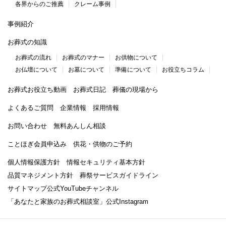
各界からのご推薦
クレーム事例
事例紹介
お葬式の知識
お葬式の流れ
お葬式のマナー
お供物について
お仏壇について
お墓について
準備について
お役立ちコラム
お葬式お役立ち動画
お葬式日記
葬儀の現場から
よくあるご質問
企業情報
採用情報
お問い合わせ
無料あんしん相談
ことほぎ会員申込み
供花・供物のご予約
個人情報保護方針
情報セキュリティ基本方針
品質マネジメント方針
葬祭サービスガイドライン
サイトマップ
公式YouTubeチャンネル
「あなたと家族のお葬式相談室」
公式Instagram