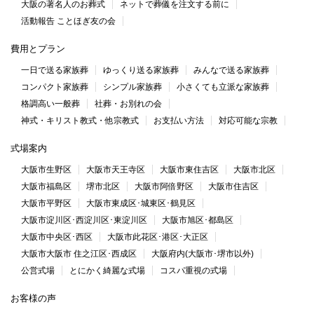
大阪の著名人のお葬式
ネットで葬儀を注文する前に
活動報告 ことほぎ友の会
費用とプラン
一日で送る家族葬
ゆっくり送る家族葬
みんなで送る家族葬
コンパクト家族葬
シンプル家族葬
小さくても立派な家族葬
格調高い一般葬
社葬・お別れの会
神式・キリスト教式・他宗教式
お支払い方法
対応可能な宗教
式場案内
大阪市生野区
大阪市天王寺区
大阪市東住吉区
大阪市北区
大阪市福島区
堺市北区
大阪市阿倍野区
大阪市住吉区
大阪市平野区
大阪市東成区･城東区･鶴見区
大阪市淀川区･西淀川区･東淀川区
大阪市旭区･都島区
大阪市中央区･西区
大阪市此花区･港区･大正区
大阪市大阪市 住之江区･西成区
大阪府内(大阪市･堺市以外)
公営式場
とにかく綺麗な式場
コスパ重視の式場
お客様の声