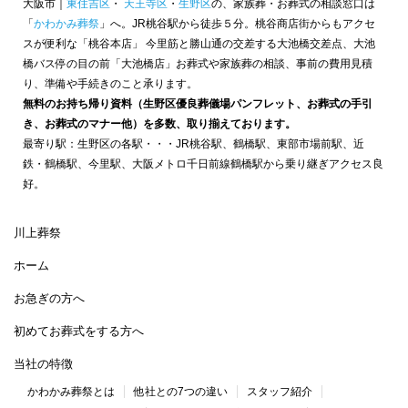
大阪市｜
東住吉区
・
天王寺区
・
生野区
の、家族葬・お葬式の相談窓口は
「
かわかみ葬祭
」へ。JR桃谷駅から徒歩５分。桃谷商店街からもアクセ
スが便利な「桃谷本店」 今里筋と勝山通の交差する大池橋交差点、大池
橋バス停の目の前「大池橋店」お葬式や家族葬の相談、事前の費用見積
り、準備や手続きのこと承ります。
無料のお持ち帰り資料（生野区優良葬儀場パンフレット、お葬式の手引
き、お葬式のマナー他）を多数、取り揃えております。
最寄り駅：生野区の各駅・・・JR桃谷駅、鶴橋駅、東部市場前駅、近
鉄・鶴橋駅、今里駅、大阪メトロ千日前線鶴橋駅から乗り継ぎアクセス良
好。
川上葬祭
ホーム
お急ぎの方へ
初めてお葬式をする方へ
当社の特徴
かわかみ葬祭とは
他社との7つの違い
スタッフ紹介