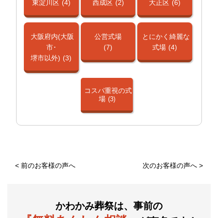
東淀川区
(4)
西成区
(2)
大正区
(6)
大阪府内(大阪
公営式場
とにかく綺麗な
市･
(7)
式場
(4)
堺市以外)
(3)
コスパ重視の式
場
(3)
<
前のお客様の声へ
次のお客様の声へ
>
かわかみ葬祭は、事前の