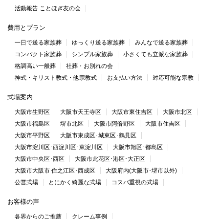
活動報告 ことほぎ友の会
費用とプラン
一日で送る家族葬
ゆっくり送る家族葬
みんなで送る家族葬
コンパクト家族葬
シンプル家族葬
小さくても立派な家族葬
格調高い一般葬
社葬・お別れの会
神式・キリスト教式・他宗教式
お支払い方法
対応可能な宗教
式場案内
大阪市生野区
大阪市天王寺区
大阪市東住吉区
大阪市北区
大阪市福島区
堺市北区
大阪市阿倍野区
大阪市住吉区
大阪市平野区
大阪市東成区･城東区･鶴見区
大阪市淀川区･西淀川区･東淀川区
大阪市旭区･都島区
大阪市中央区･西区
大阪市此花区･港区･大正区
大阪市大阪市 住之江区･西成区
大阪府内(大阪市･堺市以外)
公営式場
とにかく綺麗な式場
コスパ重視の式場
お客様の声
各界からのご推薦
クレーム事例