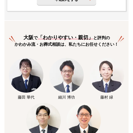
大阪
「
わかりやすい・親切
」
で
と評判の
かわかみ流・お葬式相談は、私たちにお任せください！
藤田 華代
細川 博功
藤村 緑