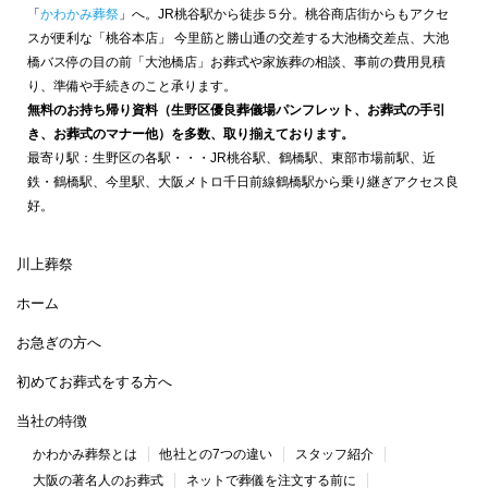
「
かわかみ葬祭
」へ。JR桃谷駅から徒歩５分。桃谷商店街からもアクセ
スが便利な「桃谷本店」 今里筋と勝山通の交差する大池橋交差点、大池
橋バス停の目の前「大池橋店」お葬式や家族葬の相談、事前の費用見積
り、準備や手続きのこと承ります。
無料のお持ち帰り資料（生野区優良葬儀場パンフレット、お葬式の手引
き、お葬式のマナー他）を多数、取り揃えております。
最寄り駅：生野区の各駅・・・JR桃谷駅、鶴橋駅、東部市場前駅、近
鉄・鶴橋駅、今里駅、大阪メトロ千日前線鶴橋駅から乗り継ぎアクセス良
好。
川上葬祭
ホーム
お急ぎの方へ
初めてお葬式をする方へ
当社の特徴
かわかみ葬祭とは
他社との7つの違い
スタッフ紹介
大阪の著名人のお葬式
ネットで葬儀を注文する前に