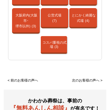
大阪府内(大阪
公営式場
とにかく綺麗な
市･
(7)
式場
(4)
堺市以外)
(3)
コスパ重視の式
場
(3)
<
前のお客様の声へ
次のお客様の声へ
>
かわかみ葬祭は、事前の
『無料あんしん相談』
が有名です！