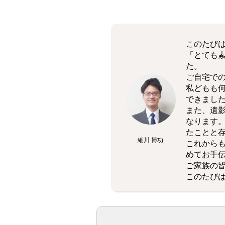
このたび
「とても
た。
ご自宅で
私どもも
できまし
また、遺
なります
たことと
細川 博功
これから
めてお手
ご家族の
このたび