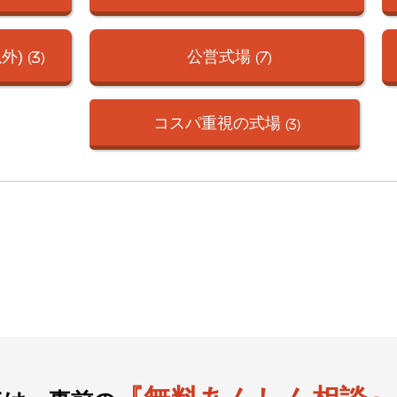
外)
公営式場
(3)
(7)
コスパ重視の式場
(3)