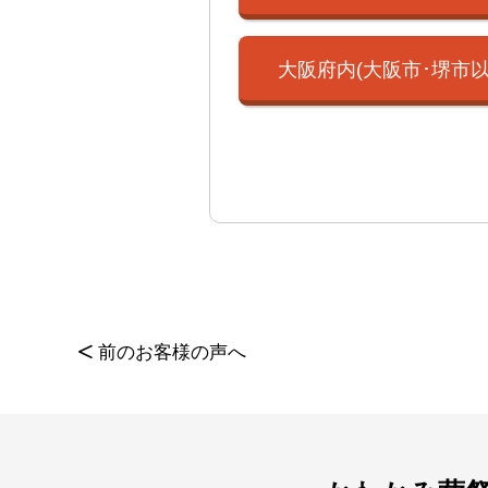
大阪府内(大阪市･
堺市以
<
前のお客様の声へ