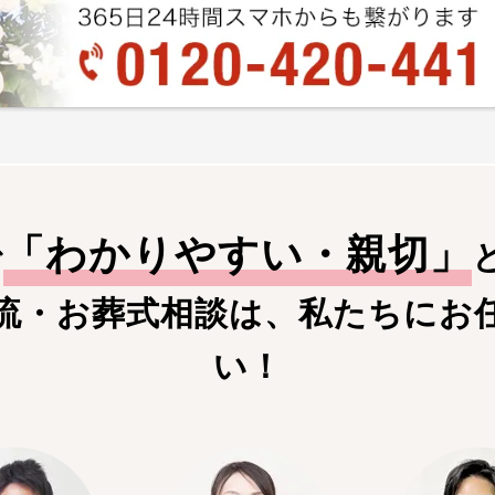
「
わかりやすい・親切
」
で
流・お葬式相談は、私たちにお
い！