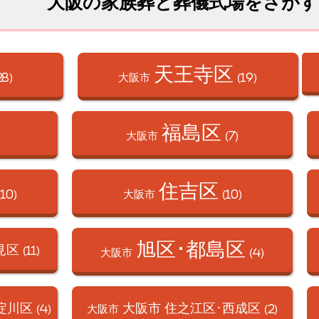
大阪の家族葬と葬儀式場をさがす
天王寺区
28)
大阪市
(19)
福島区
大阪市
(7)
住吉区
(10)
大阪市
(10)
旭区･都島区
見区
(11)
大阪市
(4)
淀川区
大阪市 住之江区･
西成区
(4)
大阪市
(2)