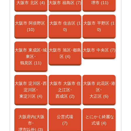
大阪市
北区
(4)
大阪市
福島区
(7)
堺市
(11)
大阪市
阿倍野区
大阪市
住吉区
(1
大阪市
平野区
(1
(10)
0)
0)
大阪市
東成区･城
大阪市
旭区･都島
大阪市
中央区
(7)
東区･
区
(4)
鶴見区
(11)
大阪市
淀川区･西
大阪市
大阪市 住
大阪市
此花区･港
淀川区･
之江区･
区･
東淀川区
(4)
西成区
(2)
大正区
(6)
大阪府内(大阪
公営式場
とにかく綺麗な
市･
(7)
式場
(4)
堺市以外)
(3)