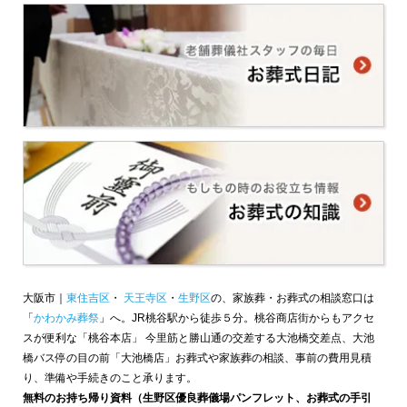
大阪市｜
東住吉区
・
天王寺区
・
生野区
の、家族葬・お葬式の相談窓口は
「
かわかみ葬祭
」へ。JR桃谷駅から徒歩５分。桃谷商店街からもアクセ
スが便利な「桃谷本店」 今里筋と勝山通の交差する大池橋交差点、大池
橋バス停の目の前「大池橋店」お葬式や家族葬の相談、事前の費用見積
り、準備や手続きのこと承ります。
無料のお持ち帰り資料（生野区優良葬儀場パンフレット、お葬式の手引