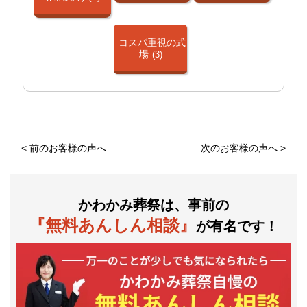
コスパ重視の式
場
(3)
<
前のお客様の声へ
次のお客様の声へ
>
かわかみ葬祭は、事前の
『無料あんしん相談』
が有名です！