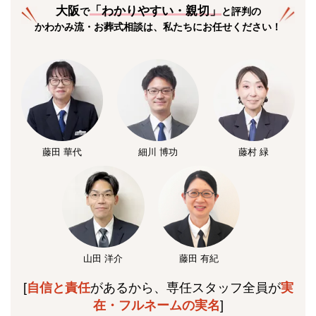
大阪
「
わかりやすい・親切
」
で
と評判の
かわかみ流・お葬式相談は、私たちにお任せください！
藤田 華代
細川 博功
藤村 緑
山田 洋介
藤田 有紀
[
自信と責任
があるから、専任スタッフ全員が
実
在・フルネームの実名
]