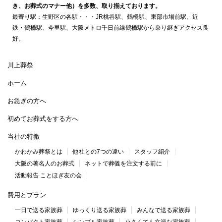
き、お葬式のマナー他）を多数、取り揃えております。
最寄り駅：生野区の各駅・・・JR桃谷駅、鶴橋駅、東部市場前駅、近
鉄・鶴橋駅、今里駅、大阪メトロ千日前線鶴橋駅から乗り継ぎアクセス良
好。
川上葬祭
ホーム
お急ぎの方へ
初めてお葬式をする方へ
当社の特徴
かわかみ葬祭とは
他社との7つの違い
スタッフ紹介
大阪の著名人のお葬式
ネットで葬儀を注文する前に
活動報告 ことほぎ友の会
費用とプラン
一日で送る家族葬
ゆっくり送る家族葬
みんなで送る家族葬
コンパクト家族葬
シンプル家族葬
小さくても立派な家族葬