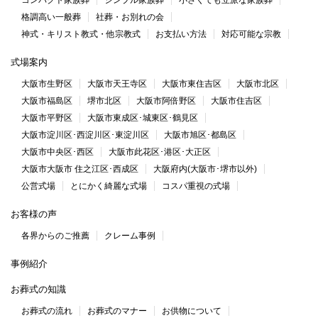
格調高い一般葬
社葬・お別れの会
神式・キリスト教式・他宗教式
お支払い方法
対応可能な宗教
式場案内
大阪市生野区
大阪市天王寺区
大阪市東住吉区
大阪市北区
大阪市福島区
堺市北区
大阪市阿倍野区
大阪市住吉区
大阪市平野区
大阪市東成区･城東区･鶴見区
大阪市淀川区･西淀川区･東淀川区
大阪市旭区･都島区
大阪市中央区･西区
大阪市此花区･港区･大正区
大阪市大阪市 住之江区･西成区
大阪府内(大阪市･堺市以外)
公営式場
とにかく綺麗な式場
コスパ重視の式場
お客様の声
各界からのご推薦
クレーム事例
事例紹介
お葬式の知識
お葬式の流れ
お葬式のマナー
お供物について