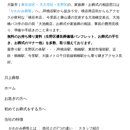
大阪市｜
東住吉区
・
天王寺区
・
生野区
の、家族葬・お葬式の相談窓口は
「
かわかみ葬祭
」へ。JR桃谷駅から徒歩５分。桃谷商店街からもアクセ
スが便利な「桃谷本店」 今里筋と勝山通の交差する大池橋交差点、大池
橋バス停の目の前「大池橋店」お葬式や家族葬の相談、事前の費用見積
り、準備や手続きのこと承ります。
無料のお持ち帰り資料（生野区優良葬儀場パンフレット、お葬式の手引
き、お葬式のマナー他）を多数、取り揃えております。
最寄り駅：生野区の各駅・・・JR桃谷駅、鶴橋駅、東部市場前駅、近
鉄・鶴橋駅、今里駅、大阪メトロ千日前線鶴橋駅から乗り継ぎアクセス良
好。
川上葬祭
ホーム
お急ぎの方へ
初めてお葬式をする方へ
当社の特徴
かわかみ葬祭とは
他社との7つの違い
スタッフ紹介