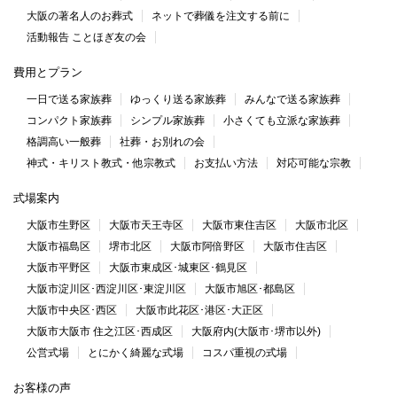
大阪の著名人のお葬式
ネットで葬儀を注文する前に
活動報告 ことほぎ友の会
費用とプラン
一日で送る家族葬
ゆっくり送る家族葬
みんなで送る家族葬
コンパクト家族葬
シンプル家族葬
小さくても立派な家族葬
格調高い一般葬
社葬・お別れの会
神式・キリスト教式・他宗教式
お支払い方法
対応可能な宗教
式場案内
大阪市生野区
大阪市天王寺区
大阪市東住吉区
大阪市北区
大阪市福島区
堺市北区
大阪市阿倍野区
大阪市住吉区
大阪市平野区
大阪市東成区･城東区･鶴見区
大阪市淀川区･西淀川区･東淀川区
大阪市旭区･都島区
大阪市中央区･西区
大阪市此花区･港区･大正区
大阪市大阪市 住之江区･西成区
大阪府内(大阪市･堺市以外)
公営式場
とにかく綺麗な式場
コスパ重視の式場
お客様の声