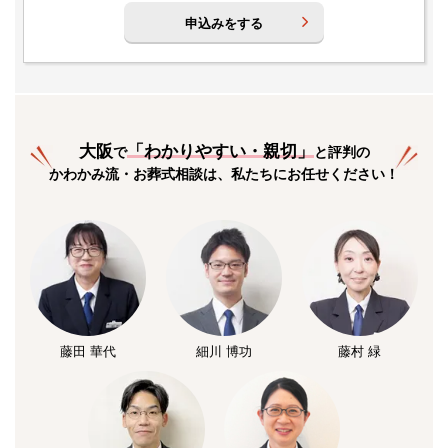
申込みをする
大阪
「
わかりやすい・親切
」
で
と評判の
かわかみ流・お葬式相談は、私たちにお任せください！
藤田 華代
細川 博功
藤村 緑