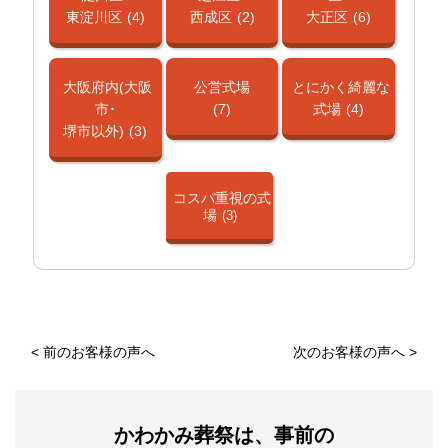
東淀川区
(4)
西成区
(2)
大正区
(6)
大阪府内(大阪
公営式場
とにかく綺麗な
市･
(7)
式場
(4)
堺市以外)
(3)
コスパ重視の式
場
(3)
<
前のお客様の声へ
次のお客様の声へ
>
かわかみ葬祭は、事前の