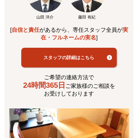
山田 洋介
藤田 有紀
[
自信と責任
があるから、専任スタッフ全員が
実
在・フルネームの実名
]
スタッフの詳細はこちら
ご希望の連絡方法で
24時間365日
ご家族様のご相談を
お受けしております