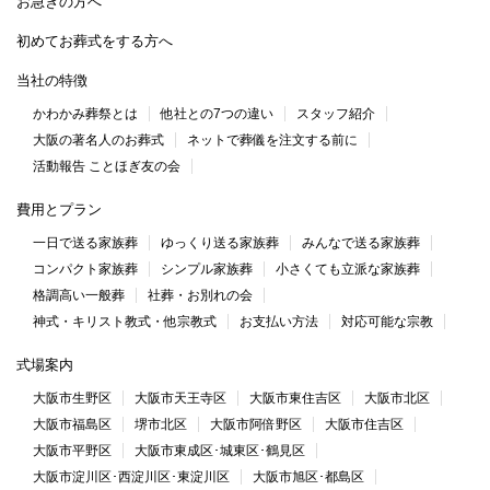
お急ぎの方へ
初めてお葬式をする方へ
当社の特徴
かわかみ葬祭とは
他社との7つの違い
スタッフ紹介
大阪の著名人のお葬式
ネットで葬儀を注文する前に
活動報告 ことほぎ友の会
費用とプラン
一日で送る家族葬
ゆっくり送る家族葬
みんなで送る家族葬
コンパクト家族葬
シンプル家族葬
小さくても立派な家族葬
格調高い一般葬
社葬・お別れの会
神式・キリスト教式・他宗教式
お支払い方法
対応可能な宗教
式場案内
大阪市生野区
大阪市天王寺区
大阪市東住吉区
大阪市北区
大阪市福島区
堺市北区
大阪市阿倍野区
大阪市住吉区
大阪市平野区
大阪市東成区･城東区･鶴見区
大阪市淀川区･西淀川区･東淀川区
大阪市旭区･都島区