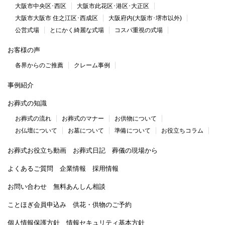
大阪市中央区･西区
大阪市此花区･港区･大正区
大阪市大阪市 住之江区･西成区
大阪府内(大阪市･堺市以外)
公営式場
とにかく綺麗な式場
コスパ重視の式場
お客様の声
各界からのご推薦
クレーム事例
事例紹介
お葬式の知識
お葬式の流れ
お葬式のマナー
お供物について
お仏壇について
お墓について
準備について
お役立ちコラム
お葬式お役立ち動画
お葬式日記
葬儀の現場から
よくあるご質問
企業情報
採用情報
お問い合わせ
無料あんしん相談
ことほぎ会員申込み
供花・供物のご予約
個人情報保護方針
情報セキュリティ基本方針