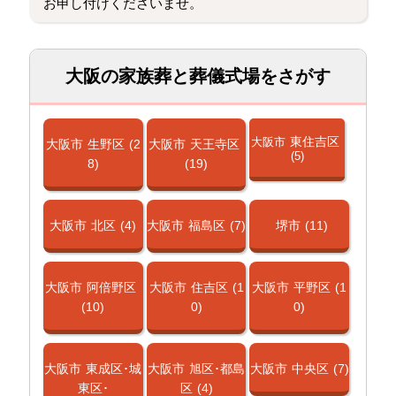
お申し付けくださいませ。
大阪の家族葬と葬儀式場をさがす
東住吉区
大阪市
大阪市
生野区
(2
大阪市
天王寺区
(5)
8)
(19)
大阪市
北区
(4)
大阪市
福島区
(7)
堺市
(11)
大阪市
阿倍野区
大阪市
住吉区
(1
大阪市
平野区
(1
(10)
0)
0)
大阪市
東成区･城
大阪市
旭区･都島
大阪市
中央区
(7)
東区･
区
(4)