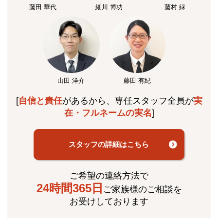
藤田 華代
細川 博功
藤村 緑
山田 洋介
藤田 有紀
[
自信と責任
があるから、専任スタッフ全員が
実
在・フルネームの実名
]
スタッフの詳細はこちら
ご希望の連絡方法で
24時間365日
ご家族様のご相談を
お受けしております