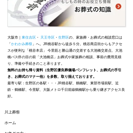
大阪市｜
東住吉区
・
天王寺区
・
生野区
の、家族葬・お葬式の相談窓口は
「
かわかみ葬祭
」へ。JR桃谷駅から徒歩５分。桃谷商店街からもアクセ
スが便利な「桃谷本店」 今里筋と勝山通の交差する大池橋交差点、大池
橋バス停の目の前「大池橋店」お葬式や家族葬の相談、事前の費用見積
り、準備や手続きのこと承ります。
無料のお持ち帰り資料（生野区優良葬儀場パンフレット、お葬式の手引
き、お葬式のマナー他）を多数、取り揃えております。
最寄り駅：生野区の各駅・・・JR桃谷駅、鶴橋駅、東部市場前駅、近
鉄・鶴橋駅、今里駅、大阪メトロ千日前線鶴橋駅から乗り継ぎアクセス良
好。
川上葬祭
ホーム