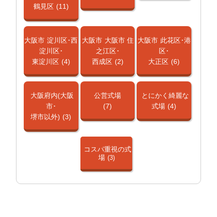
鶴見区
(11)
大阪市
淀川区･西
大阪市
大阪市 住
大阪市
此花区･港
淀川区･
之江区･
区･
東淀川区
(4)
西成区
(2)
大正区
(6)
大阪府内(大阪
公営式場
とにかく綺麗な
市･
(7)
式場
(4)
堺市以外)
(3)
コスパ重視の式
場
(3)