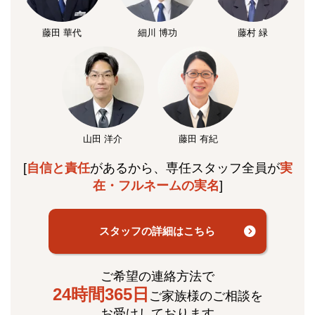
藤田 華代
細川 博功
藤村 緑
山田 洋介
藤田 有紀
[
自信と責任
があるから、専任スタッフ全員が
実
在・フルネームの実名
]
スタッフの詳細はこちら
ご希望の連絡方法で
24時間365日
ご家族様のご相談を
お受けしております