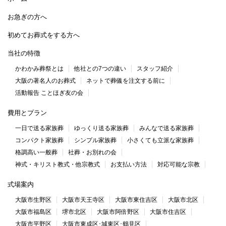
お急ぎの方へ
初めてお葬式をする方へ
当社の特徴
かわかみ葬祭とは
他社との7つの違い
スタッフ紹介
大阪の著名人のお葬式
ネットで葬儀を注文する前に
活動報告 ことほぎ友の会
費用とプラン
一日で送る家族葬
ゆっくり送る家族葬
みんなで送る家族葬
コンパクト家族葬
シンプル家族葬
小さくても立派な家族葬
格調高い一般葬
社葬・お別れの会
神式・キリスト教式・他宗教式
お支払い方法
対応可能な宗教
式場案内
大阪市生野区
大阪市天王寺区
大阪市東住吉区
大阪市北区
大阪市福島区
堺市北区
大阪市阿倍野区
大阪市住吉区
大阪市平野区
大阪市東成区･城東区･鶴見区