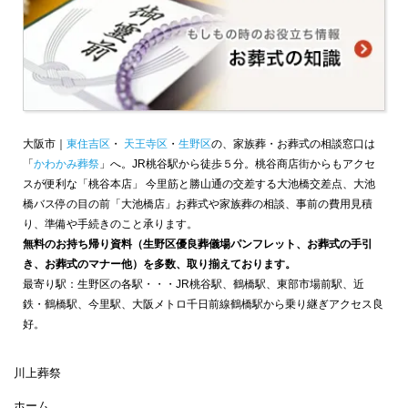
大阪市｜
東住吉区
・
天王寺区
・
生野区
の、家族葬・お葬式の相談窓口は
「
かわかみ葬祭
」へ。JR桃谷駅から徒歩５分。桃谷商店街からもアクセ
スが便利な「桃谷本店」 今里筋と勝山通の交差する大池橋交差点、大池
橋バス停の目の前「大池橋店」お葬式や家族葬の相談、事前の費用見積
り、準備や手続きのこと承ります。
無料のお持ち帰り資料（生野区優良葬儀場パンフレット、お葬式の手引
き、お葬式のマナー他）を多数、取り揃えております。
最寄り駅：生野区の各駅・・・JR桃谷駅、鶴橋駅、東部市場前駅、近
鉄・鶴橋駅、今里駅、大阪メトロ千日前線鶴橋駅から乗り継ぎアクセス良
好。
川上葬祭
ホーム