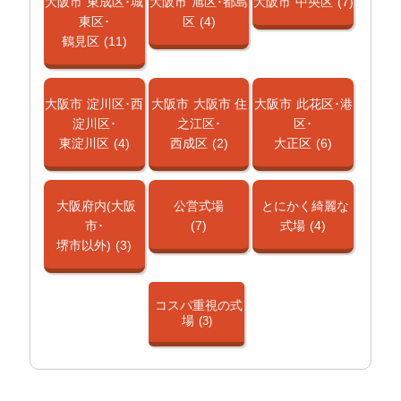
大阪市
東成区･城
大阪市
旭区･都島
大阪市
中央区
(7)
東区･
区
(4)
鶴見区
(11)
大阪市
淀川区･西
大阪市
大阪市 住
大阪市
此花区･港
淀川区･
之江区･
区･
東淀川区
(4)
西成区
(2)
大正区
(6)
大阪府内(大阪
公営式場
とにかく綺麗な
市･
(7)
式場
(4)
堺市以外)
(3)
コスパ重視の式
場
(3)