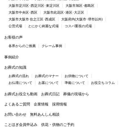
大阪市淀川区･西淀川区･東淀川区
大阪市旭区･都島区
大阪市中央区･西区
大阪市此花区･港区･大正区
大阪市大阪市 住之江区･西成区
大阪府内(大阪市･堺市以外)
公営式場
とにかく綺麗な式場
コスパ重視の式場
お客様の声
各界からのご推薦
クレーム事例
事例紹介
お葬式の知識
お葬式の流れ
お葬式のマナー
お供物について
お仏壇について
お墓について
準備について
お役立ちコラム
お葬式お役立ち動画
お葬式日記
葬儀の現場から
よくあるご質問
企業情報
採用情報
お問い合わせ
無料あんしん相談
ことほぎ会員申込み
供花・供物のご予約