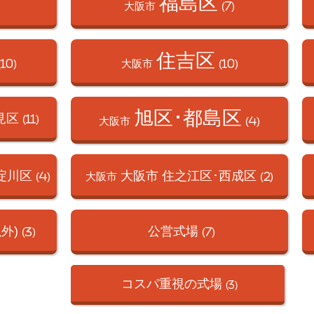
福島区
大阪市
(7)
住吉区
(10)
大阪市
(10)
旭区･都島区
見区
(11)
大阪市
(4)
淀川区
大阪市 住之江区･
西成区
(4)
大阪市
(2)
外)
公営式場
(3)
(7)
コスパ重視の式場
(3)