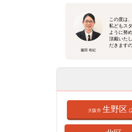
この度は
私どもス
ように努
頂戴いた
だきます
藤田 有紀
生野区
大阪市
(