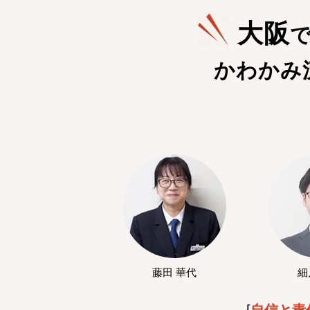
大阪
かわかみ
藤田 華代
細
[
自信と責