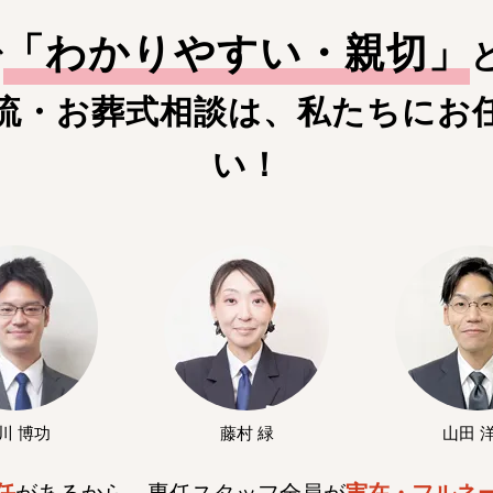
「
わかりやすい・親切
」
で
流・お葬式相談は、私たちにお
い！
川 博功
藤村 緑
山田 
任
があるから、専任スタッフ全員が
実在・フルネ