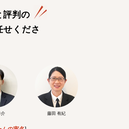
と評判の
任せくださ
洋介
藤田 有紀
ームの実名
]