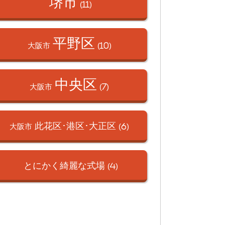
堺市
(11)
平野区
大阪市
(10)
中央区
大阪市
(7)
此花区･港区･
大正区
大阪市
(6)
とにかく綺麗な式場
(4)