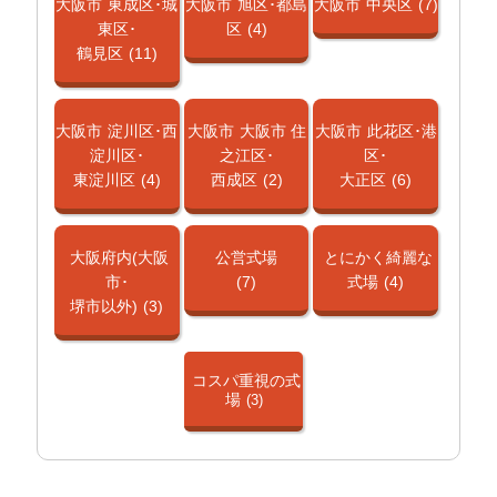
大阪市
東成区･城
大阪市
旭区･都島
大阪市
中央区
(7)
東区･
区
(4)
鶴見区
(11)
大阪市
淀川区･西
大阪市
大阪市 住
大阪市
此花区･港
淀川区･
之江区･
区･
東淀川区
(4)
西成区
(2)
大正区
(6)
大阪府内(大阪
公営式場
とにかく綺麗な
市･
(7)
式場
(4)
堺市以外)
(3)
コスパ重視の式
場
(3)