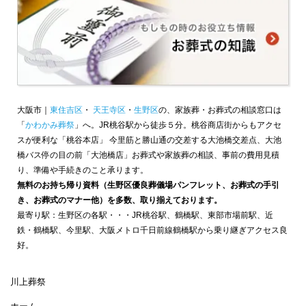
大阪市｜
東住吉区
・
天王寺区
・
生野区
の、家族葬・お葬式の相談窓口は
「
かわかみ葬祭
」へ。JR桃谷駅から徒歩５分。桃谷商店街からもアクセ
スが便利な「桃谷本店」 今里筋と勝山通の交差する大池橋交差点、大池
橋バス停の目の前「大池橋店」お葬式や家族葬の相談、事前の費用見積
り、準備や手続きのこと承ります。
無料のお持ち帰り資料（生野区優良葬儀場パンフレット、お葬式の手引
き、お葬式のマナー他）を多数、取り揃えております。
最寄り駅：生野区の各駅・・・JR桃谷駅、鶴橋駅、東部市場前駅、近
鉄・鶴橋駅、今里駅、大阪メトロ千日前線鶴橋駅から乗り継ぎアクセス良
好。
川上葬祭