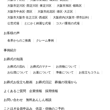
大阪市淀川区･西淀川区･東淀川区
大阪市旭区･都島区
大阪市中央区･西区
大阪市此花区･港区･大正区
大阪市大阪市 住之江区･西成区
大阪府内(大阪市･堺市以外)
公営式場
とにかく綺麗な式場
コスパ重視の式場
お客様の声
各界からのご推薦
クレーム事例
事例紹介
お葬式の知識
お葬式の流れ
お葬式のマナー
お供物について
お仏壇について
お墓について
準備について
お役立ちコラム
お葬式お役立ち動画
お葬式日記
葬儀の現場から
よくあるご質問
企業情報
採用情報
お問い合わせ
無料あんしん相談
ことほぎ会員申込み
供花・供物のご予約