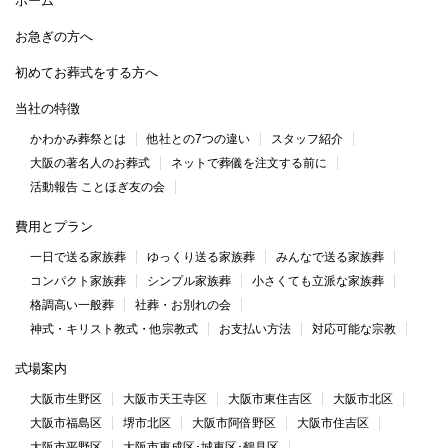
ホーム
お急ぎの方へ
初めてお葬式をする方へ
当社の特徴
かわかみ葬祭とは
他社との7つの違い
スタッフ紹介
大阪の著名人のお葬式
ネットで葬儀を注文する前に
活動報告 ことほぎ友の会
費用とプラン
一日で送る家族葬
ゆっくり送る家族葬
みんなで送る家族葬
コンパクト家族葬
シンプル家族葬
小さくても立派な家族葬
格調高い一般葬
社葬・お別れの会
神式・キリスト教式・他宗教式
お支払い方法
対応可能な宗教
式場案内
大阪市生野区
大阪市天王寺区
大阪市東住吉区
大阪市北区
大阪市福島区
堺市北区
大阪市阿倍野区
大阪市住吉区
大阪市平野区
大阪市東成区･城東区･鶴見区