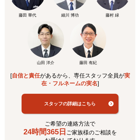
藤田 華代
細川 博功
藤村 緑
山田 洋介
藤田 有紀
[
自信と責任
があるから、専任スタッフ全員が
実
在・フルネームの実名
]
スタッフの詳細はこちら
ご希望の連絡方法で
24時間365日
ご家族様のご相談を