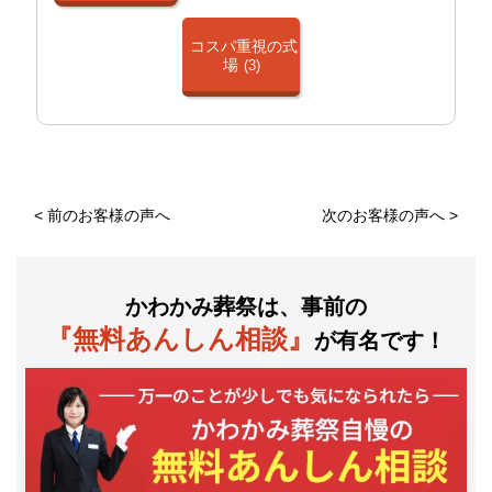
コスパ重視の式
場
(3)
<
前のお客様の声へ
次のお客様の声へ
>
かわかみ葬祭は、事前の
『無料あんしん相談』
が有名です！