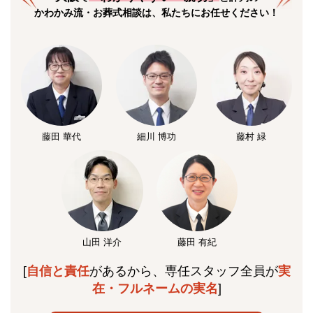
かわかみ流・お葬式相談は、私たちにお任せください！
藤田 華代
細川 博功
藤村 緑
山田 洋介
藤田 有紀
[
自信と責任
があるから、専任スタッフ全員が
実
在・フルネームの実名
]