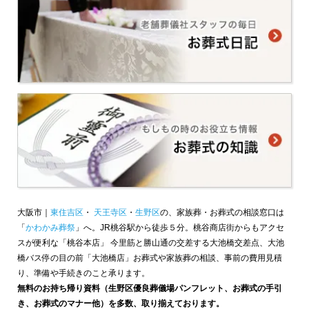
大阪市｜
東住吉区
・
天王寺区
・
生野区
の、家族葬・お葬式の相談窓口は
「
かわかみ葬祭
」へ。JR桃谷駅から徒歩５分。桃谷商店街からもアクセ
スが便利な「桃谷本店」 今里筋と勝山通の交差する大池橋交差点、大池
橋バス停の目の前「大池橋店」お葬式や家族葬の相談、事前の費用見積
り、準備や手続きのこと承ります。
無料のお持ち帰り資料（生野区優良葬儀場パンフレット、お葬式の手引
き、お葬式のマナー他）を多数、取り揃えております。