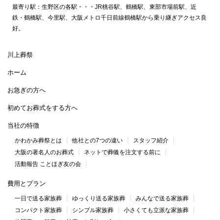
最寄り駅：生野区の各駅・・・JR桃谷駅、鶴橋駅、東部市場前駅、近
鉄・鶴橋駅、今里駅、大阪メトロ千日前線鶴橋駅から乗り継ぎアクセス良
好。
川上葬祭
ホーム
お急ぎの方へ
初めてお葬式をする方へ
当社の特徴
かわかみ葬祭とは
他社との7つの違い
スタッフ紹介
大阪の著名人のお葬式
ネットで葬儀を注文する前に
活動報告 ことほぎ友の会
費用とプラン
一日で送る家族葬
ゆっくり送る家族葬
みんなで送る家族葬
コンパクト家族葬
シンプル家族葬
小さくても立派な家族葬