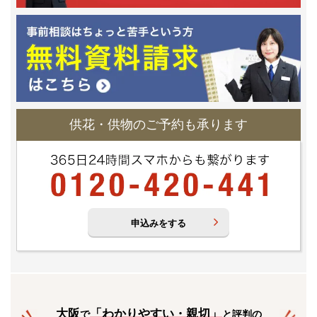
供花・供物のご予約も承ります
申込みをする
大阪
「
わかりやすい・親切
」
で
と評判の