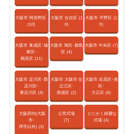
大阪市
阿倍野区
大阪市
住吉区
(1
大阪市
平野区
(1
(10)
0)
0)
大阪市
東成区･城
大阪市
旭区･都島
大阪市
中央区
(7)
東区･
区
(4)
鶴見区
(11)
大阪市
淀川区･西
大阪市
大阪市 住
大阪市
此花区･港
淀川区･
之江区･
区･
東淀川区
(4)
西成区
(2)
大正区
(6)
大阪府内(大阪
公営式場
とにかく綺麗な
市･
(7)
式場
(4)
堺市以外)
(3)