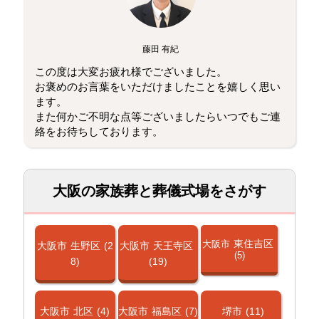
藤田 有紀
この度は大変お疲れ様でございました。
お褒めのお言葉をいただけましたことを嬉しく思い
ます。
また何かご不明な点等ございましたらいつでもご連
絡をお待ちしております。
大阪の家族葬と葬儀式場をさがす
東住吉区
大阪市
大阪市
生野区
(2
大阪市
天王寺区
(5)
8)
(19)
大阪市
北区
(4)
大阪市
福島区
(7)
堺市
(11)