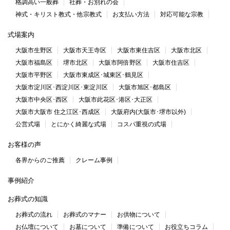
格調高い一般葬
社葬・お別れの会
神式・キリスト教式・他宗教式
お支払い方法
対応可能な宗教
式場案内
大阪市生野区
大阪市天王寺区
大阪市東住吉区
大阪市北区
大阪市福島区
堺市北区
大阪市阿倍野区
大阪市住吉区
大阪市平野区
大阪市東成区･城東区･鶴見区
大阪市淀川区･西淀川区･東淀川区
大阪市旭区･都島区
大阪市中央区･西区
大阪市此花区･港区･大正区
大阪市大阪市 住之江区･西成区
大阪府内(大阪市･堺市以外)
公営式場
とにかく綺麗な式場
コスパ重視の式場
お客様の声
各界からのご推薦
クレーム事例
事例紹介
お葬式の知識
お葬式の流れ
お葬式のマナー
お供物について
お仏壇について
お墓について
準備について
お役立ちコラム