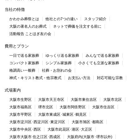
当社の特徴
かわかみ葬祭とは
他社との7つの違い
スタッフ紹介
大阪の著名人のお葬式
ネットで葬儀を注文する前に
活動報告 ことほぎ友の会
費用とプラン
一日で送る家族葬
ゆっくり送る家族葬
みんなで送る家族葬
コンパクト家族葬
シンプル家族葬
小さくても立派な家族葬
格調高い一般葬
社葬・お別れの会
神式・キリスト教式・他宗教式
お支払い方法
対応可能な宗教
式場案内
大阪市生野区
大阪市天王寺区
大阪市東住吉区
大阪市北区
大阪市福島区
堺市北区
大阪市阿倍野区
大阪市住吉区
大阪市平野区
大阪市東成区･城東区･鶴見区
大阪市淀川区･西淀川区･東淀川区
大阪市旭区･都島区
大阪市中央区･西区
大阪市此花区･港区･大正区
大阪市大阪市 住之江区･西成区
大阪府内(大阪市･堺市以外)