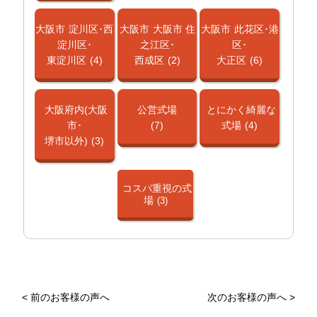
大阪市
淀川区･西
大阪市
大阪市 住
大阪市
此花区･港
淀川区･
之江区･
区･
東淀川区
(4)
西成区
(2)
大正区
(6)
大阪府内(大阪
公営式場
とにかく綺麗な
市･
(7)
式場
(4)
堺市以外)
(3)
コスパ重視の式
場
(3)
<
前のお客様の声へ
次のお客様の声へ
>