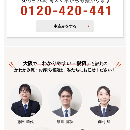
申込みをする
大阪
「
わかりやすい・親切
」
で
と評判の
かわかみ流・お葬式相談は、私たちにお任せください！
藤田 華代
細川 博功
藤村 緑