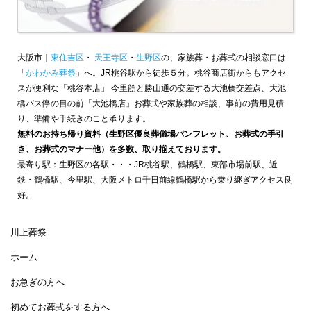
大阪市｜
東住吉区
・
天王寺区
・
生野区
の、家族葬・お葬式の相談窓口は
「
かわかみ葬祭
」へ。JR桃谷駅から徒歩５分。桃谷商店街からもアクセ
スが便利な「桃谷本店」 今里筋と勝山通の交差する大池橋交差点、大池
橋バス停の目の前「大池橋店」お葬式や家族葬の相談、事前の費用見積
り、準備や手続きのこと承ります。
無料のお持ち帰り資料（生野区優良葬儀場パンフレット、お葬式の手引
き、お葬式のマナー他）を多数、取り揃えております。
最寄り駅：生野区の各駅・・・JR桃谷駅、鶴橋駅、東部市場前駅、近
鉄・鶴橋駅、今里駅、大阪メトロ千日前線鶴橋駅から乗り継ぎアクセス良
好。
川上葬祭
ホーム
お急ぎの方へ
初めてお葬式をする方へ