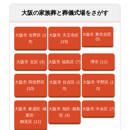
大阪の家族葬と葬儀式場をさがす
東住吉区
大阪市
大阪市
生野区
(2
大阪市
天王寺区
(5)
8)
(19)
大阪市
北区
(4)
大阪市
福島区
(7)
堺市
(11)
大阪市
阿倍野区
大阪市
住吉区
(1
大阪市
平野区
(1
(10)
0)
0)
大阪市
東成区･城
大阪市
旭区･都島
大阪市
中央区
(7)
東区･
区
(4)
鶴見区
(11)