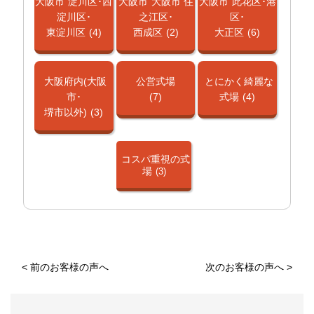
大阪市
淀川区･西
大阪市
大阪市 住
大阪市
此花区･港
淀川区･
之江区･
区･
東淀川区
(4)
西成区
(2)
大正区
(6)
大阪府内(大阪
公営式場
とにかく綺麗な
市･
(7)
式場
(4)
堺市以外)
(3)
コスパ重視の式
場
(3)
<
前のお客様の声へ
次のお客様の声へ
>