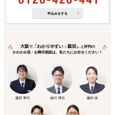
申込みをする
大阪
「
わかりやすい・親切
」
で
と評判の
かわかみ流・お葬式相談は、私たちにお任せください！
藤田 華代
細川 博功
藤村 緑