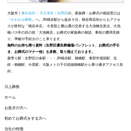
大阪市｜
東住吉区
・
天王寺区
・
生野区
の、家族葬・お葬式の相談窓口は
「
かわかみ葬祭
」へ。JR桃谷駅から徒歩５分。桃谷商店街からもアクセ
スが便利な「桃谷本店」 今里筋と勝山通の交差する大池橋交差点、大池
橋バス停の目の前「大池橋店」お葬式や家族葬の相談、事前の費用見積
り、準備や手続きのこと承ります。
無料のお持ち帰り資料（生野区優良葬儀場パンフレット、お葬式の手引
き、お葬式のマナー他）を多数、取り揃えております。
最寄り駅：生野区の各駅・・・JR桃谷駅、鶴橋駅、東部市場前駅、近
鉄・鶴橋駅、今里駅、大阪メトロ千日前線鶴橋駅から乗り継ぎアクセス良
好。
川上葬祭
ホーム
お急ぎの方へ
初めてお葬式をする方へ
当社の特徴