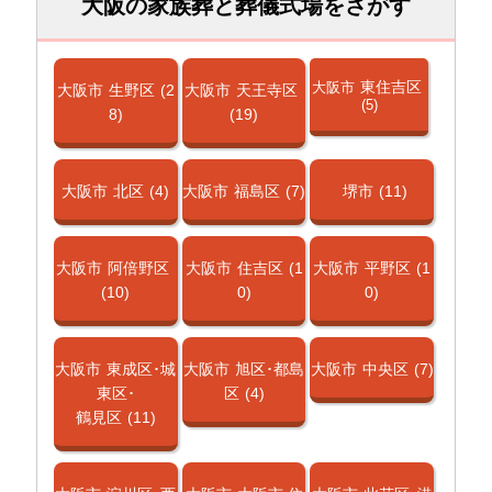
大阪の家族葬と葬儀式場をさがす
東住吉区
大阪市
大阪市
生野区
(2
大阪市
天王寺区
(5)
8)
(19)
大阪市
北区
(4)
大阪市
福島区
(7)
堺市
(11)
大阪市
阿倍野区
大阪市
住吉区
(1
大阪市
平野区
(1
(10)
0)
0)
大阪市
東成区･城
大阪市
旭区･都島
大阪市
中央区
(7)
東区･
区
(4)
鶴見区
(11)