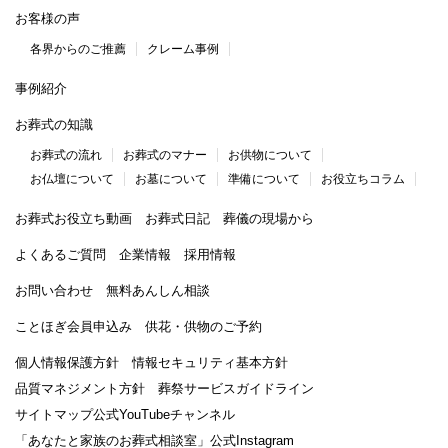
お客様の声
各界からのご推薦
クレーム事例
事例紹介
お葬式の知識
お葬式の流れ
お葬式のマナー
お供物について
お仏壇について
お墓について
準備について
お役立ちコラム
お葬式お役立ち動画
お葬式日記
葬儀の現場から
よくあるご質問
企業情報
採用情報
お問い合わせ
無料あんしん相談
ことほぎ会員申込み
供花・供物のご予約
個人情報保護方針
情報セキュリティ基本方針
品質マネジメント方針
葬祭サービスガイドライン
サイトマップ
公式YouTubeチャンネル
「あなたと家族のお葬式相談室」
公式Instagram