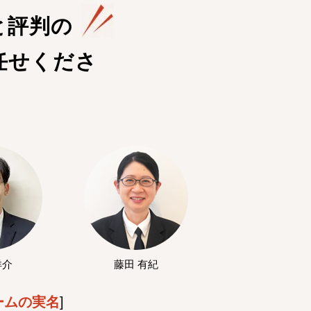
と評判の
任せくださ
洋介
藤田 有紀
ームの実名
]