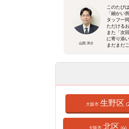
このたび
「細かい
タッフ一
ただける
また「次
に寄り添
山田 洋介
まだまだ
生野区
大阪市
(
北区
大阪市
(4)