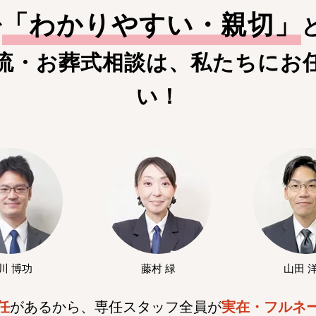
「
わかりやすい・親切
」
で
流・お葬式相談は、私たちにお
い！
川 博功
藤村 緑
山田 
任
があるから、専任スタッフ全員が
実在・フルネ