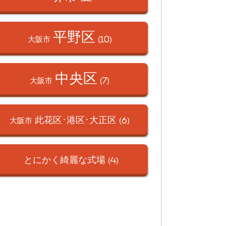
平野区
大阪市
(10)
中央区
大阪市
(7)
此花区･港区･
大正区
大阪市
(6)
とにかく綺麗な式場
(4)