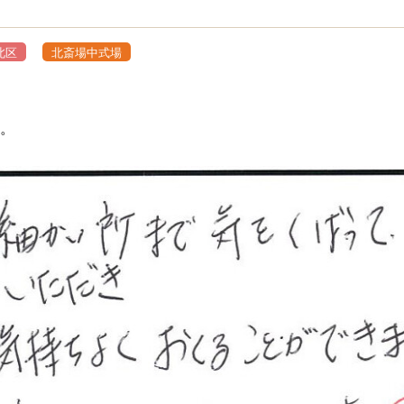
、
北区
北斎場中式場
。