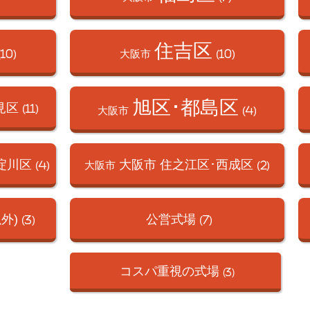
住吉区
(10)
大阪市
(10)
旭区･都島区
見区
(11)
大阪市
(4)
淀川区
大阪市 住之江区･
西成区
(4)
大阪市
(2)
外)
公営式場
(3)
(7)
コスパ重視の式場
(3)