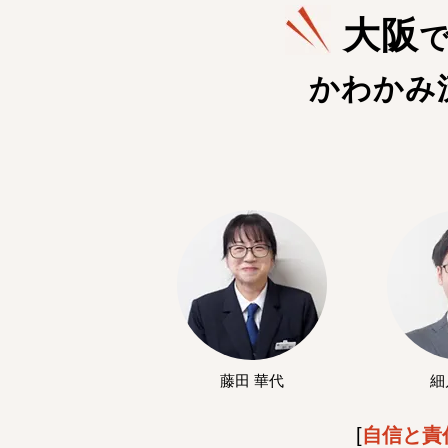
大阪
かわかみ
藤田 華代
細
[
自信と責