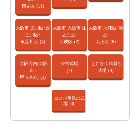
鶴見区
(11)
大阪市
淀川区･西
大阪市
大阪市 住
大阪市
此花区･港
淀川区･
之江区･
区･
東淀川区
(4)
西成区
(2)
大正区
(6)
大阪府内(大阪
公営式場
とにかく綺麗な
市･
(7)
式場
(4)
堺市以外)
(3)
コスパ重視の式
場
(3)