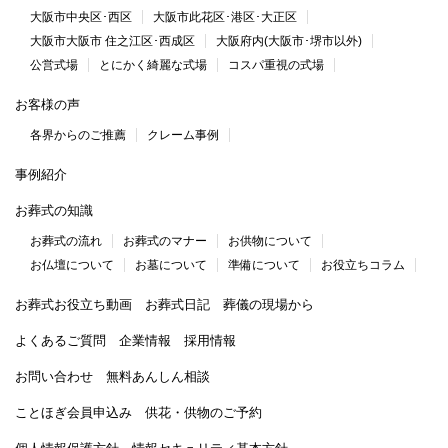
大阪市中央区･西区
大阪市此花区･港区･大正区
大阪市大阪市 住之江区･西成区
大阪府内(大阪市･堺市以外)
公営式場
とにかく綺麗な式場
コスパ重視の式場
お客様の声
各界からのご推薦
クレーム事例
事例紹介
お葬式の知識
お葬式の流れ
お葬式のマナー
お供物について
お仏壇について
お墓について
準備について
お役立ちコラム
お葬式お役立ち動画
お葬式日記
葬儀の現場から
よくあるご質問
企業情報
採用情報
お問い合わせ
無料あんしん相談
ことほぎ会員申込み
供花・供物のご予約