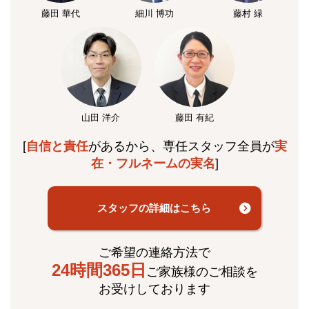
藤田 華代
細川 博功
藤村 緑
山田 洋介
藤田 有紀
[
自信と責任
があるから、専任スタッフ全員が
実
在・フルネームの実名
]
スタッフの詳細はこちら
ご希望の連絡方法で
24時間365日
ご家族様のご相談を
お受けしております