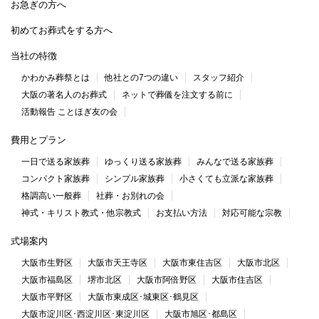
お急ぎの方へ
初めてお葬式をする方へ
当社の特徴
かわかみ葬祭とは
他社との7つの違い
スタッフ紹介
大阪の著名人のお葬式
ネットで葬儀を注文する前に
活動報告 ことほぎ友の会
費用とプラン
一日で送る家族葬
ゆっくり送る家族葬
みんなで送る家族葬
コンパクト家族葬
シンプル家族葬
小さくても立派な家族葬
格調高い一般葬
社葬・お別れの会
神式・キリスト教式・他宗教式
お支払い方法
対応可能な宗教
式場案内
大阪市生野区
大阪市天王寺区
大阪市東住吉区
大阪市北区
大阪市福島区
堺市北区
大阪市阿倍野区
大阪市住吉区
大阪市平野区
大阪市東成区･城東区･鶴見区
大阪市淀川区･西淀川区･東淀川区
大阪市旭区･都島区