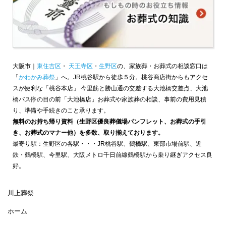
大阪市｜
東住吉区
・
天王寺区
・
生野区
の、家族葬・お葬式の相談窓口は
「
かわかみ葬祭
」へ。JR桃谷駅から徒歩５分。桃谷商店街からもアクセ
スが便利な「桃谷本店」 今里筋と勝山通の交差する大池橋交差点、大池
橋バス停の目の前「大池橋店」お葬式や家族葬の相談、事前の費用見積
り、準備や手続きのこと承ります。
無料のお持ち帰り資料（生野区優良葬儀場パンフレット、お葬式の手引
き、お葬式のマナー他）を多数、取り揃えております。
最寄り駅：生野区の各駅・・・JR桃谷駅、鶴橋駅、東部市場前駅、近
鉄・鶴橋駅、今里駅、大阪メトロ千日前線鶴橋駅から乗り継ぎアクセス良
好。
川上葬祭
ホーム