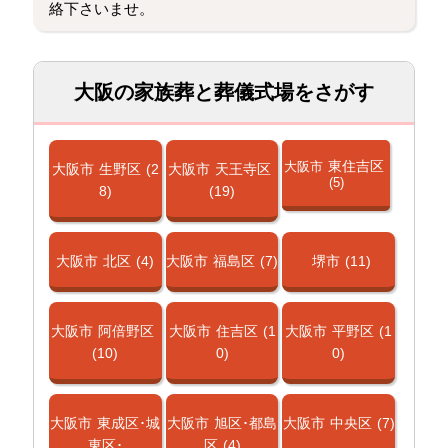
絡下さいませ。
大阪の家族葬と葬儀式場をさがす
東住吉区
大阪市
大阪市
生野区
(2
大阪市
天王寺区
(5)
8)
(19)
大阪市
北区
(4)
大阪市
福島区
(7)
堺市
(11)
大阪市
阿倍野区
大阪市
住吉区
(1
大阪市
平野区
(1
(10)
0)
0)
大阪市
東成区･城
大阪市
旭区･都島
大阪市
中央区
(7)
東区･
区
(4)