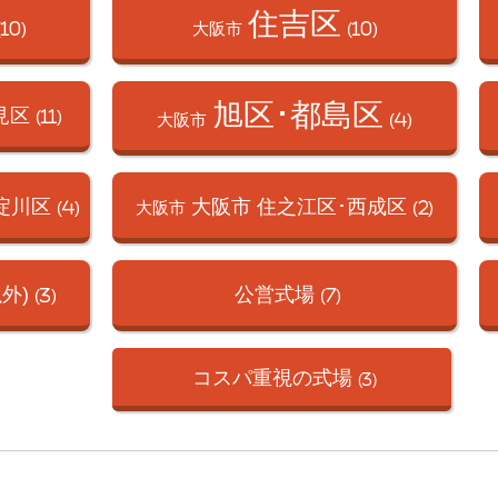
住吉区
(10)
大阪市
(10)
旭区･都島区
見区
(11)
大阪市
(4)
淀川区
大阪市 住之江区･
西成区
(4)
大阪市
(2)
外)
公営式場
(3)
(7)
コスパ重視の式場
(3)