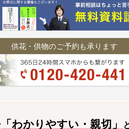
供花・供物のご予約も承ります
「
わかりやすい・親切
」
で