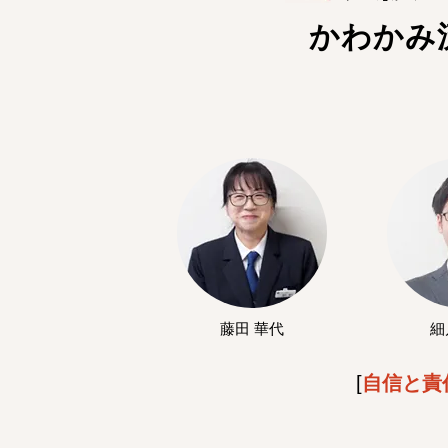
かわかみ
藤田 華代
細
[
自信と責