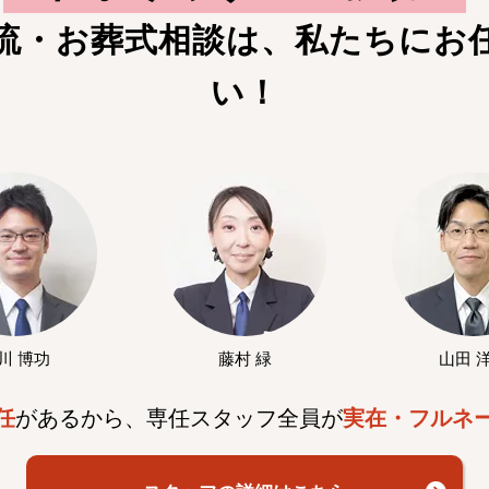
流・お葬式相談は、私たちにお
い！
川 博功
藤村 緑
山田 
任
があるから、専任スタッフ全員が
実在・フルネ