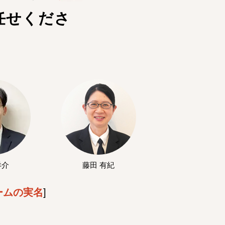
任せくださ
洋介
藤田 有紀
ームの実名
]