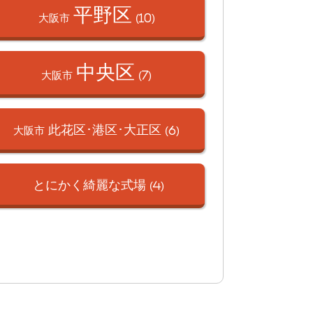
平野区
大阪市
(10)
中央区
大阪市
(7)
此花区･港区･
大正区
大阪市
(6)
とにかく綺麗な式場
(4)