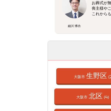
お葬式が
喪主様や
これから
細川 博功
生野区
大阪市
(
北区
大阪市
(4)