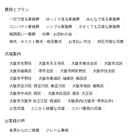
費用とプラン
一日で送る家族葬
ゆっくり送る家族葬
みんなで送る家族葬
コンパクト家族葬
シンプル家族葬
小さくても立派な家族葬
格調高い一般葬
社葬・お別れの会
神式・キリスト教式・他宗教式
お支払い方法
対応可能な宗教
式場案内
大阪市生野区
大阪市天王寺区
大阪市東住吉区
大阪市北区
大阪市福島区
堺市北区
大阪市阿倍野区
大阪市住吉区
大阪市平野区
大阪市東成区･城東区･鶴見区
大阪市淀川区･西淀川区･東淀川区
大阪市旭区･都島区
大阪市中央区･西区
大阪市此花区･港区･大正区
大阪市大阪市 住之江区･西成区
大阪府内(大阪市･堺市以外)
公営式場
とにかく綺麗な式場
コスパ重視の式場
お客様の声
各界からのご推薦
クレーム事例