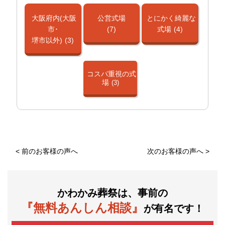
大阪府内(大阪
公営式場
とにかく綺麗な
市･
(7)
式場
(4)
堺市以外)
(3)
コスパ重視の式
場
(3)
<
前のお客様の声へ
次のお客様の声へ
>
かわかみ葬祭は、事前の
『無料あんしん相談』
が有名です！