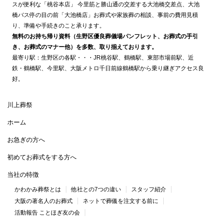
スが便利な「桃谷本店」 今里筋と勝山通の交差する大池橋交差点、大池
橋バス停の目の前「大池橋店」お葬式や家族葬の相談、事前の費用見積
り、準備や手続きのこと承ります。
無料のお持ち帰り資料（生野区優良葬儀場パンフレット、お葬式の手引
き、お葬式のマナー他）を多数、取り揃えております。
最寄り駅：生野区の各駅・・・JR桃谷駅、鶴橋駅、東部市場前駅、近
鉄・鶴橋駅、今里駅、大阪メトロ千日前線鶴橋駅から乗り継ぎアクセス良
好。
川上葬祭
ホーム
お急ぎの方へ
初めてお葬式をする方へ
当社の特徴
かわかみ葬祭とは
他社との7つの違い
スタッフ紹介
大阪の著名人のお葬式
ネットで葬儀を注文する前に
活動報告 ことほぎ友の会