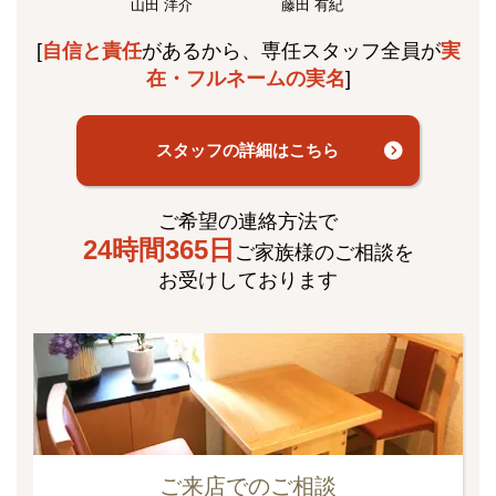
山田 洋介
藤田 有紀
[
自信と責任
があるから、専任スタッフ全員が
実
在・フルネームの実名
]
スタッフの詳細はこちら
ご希望の連絡方法で
24時間365日
ご家族様のご相談を
お受けしております
ご来店でのご相談