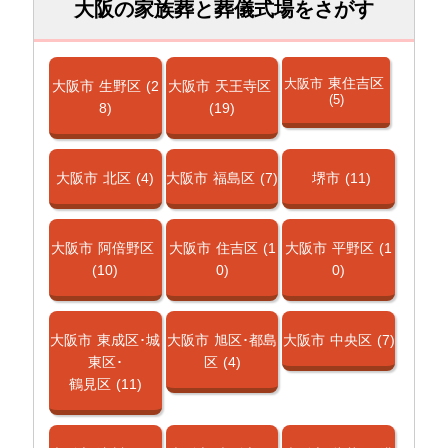
大阪の家族葬と葬儀式場をさがす
東住吉区
大阪市
大阪市
生野区
(2
大阪市
天王寺区
(5)
8)
(19)
大阪市
北区
(4)
大阪市
福島区
(7)
堺市
(11)
大阪市
阿倍野区
大阪市
住吉区
(1
大阪市
平野区
(1
(10)
0)
0)
大阪市
東成区･城
大阪市
旭区･都島
大阪市
中央区
(7)
東区･
区
(4)
鶴見区
(11)