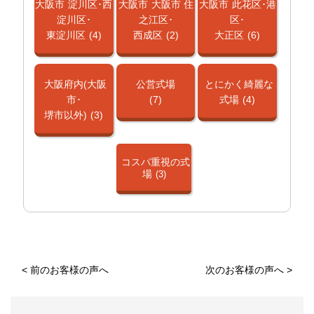
大阪市
淀川区･西
大阪市
大阪市 住
大阪市
此花区･港
淀川区･
之江区･
区･
東淀川区
(4)
西成区
(2)
大正区
(6)
大阪府内(大阪
公営式場
とにかく綺麗な
市･
(7)
式場
(4)
堺市以外)
(3)
コスパ重視の式
場
(3)
<
前のお客様の声へ
次のお客様の声へ
>