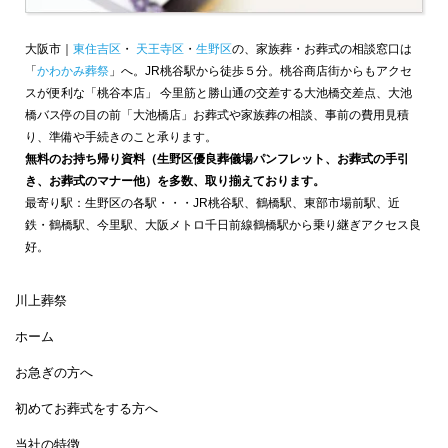
大阪市｜
東住吉区
・
天王寺区
・
生野区
の、家族葬・お葬式の相談窓口は
「
かわかみ葬祭
」へ。JR桃谷駅から徒歩５分。桃谷商店街からもアクセ
スが便利な「桃谷本店」 今里筋と勝山通の交差する大池橋交差点、大池
橋バス停の目の前「大池橋店」お葬式や家族葬の相談、事前の費用見積
り、準備や手続きのこと承ります。
無料のお持ち帰り資料（生野区優良葬儀場パンフレット、お葬式の手引
き、お葬式のマナー他）を多数、取り揃えております。
最寄り駅：生野区の各駅・・・JR桃谷駅、鶴橋駅、東部市場前駅、近
鉄・鶴橋駅、今里駅、大阪メトロ千日前線鶴橋駅から乗り継ぎアクセス良
好。
川上葬祭
ホーム
お急ぎの方へ
初めてお葬式をする方へ
当社の特徴