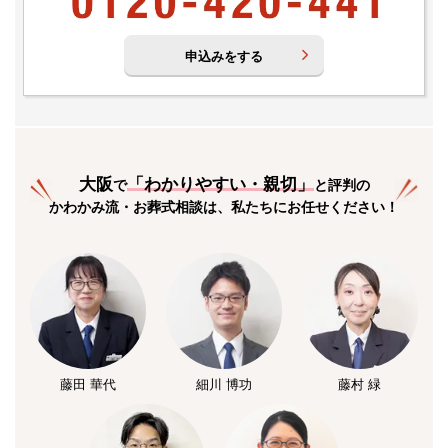
申込みをする
大阪
「
わかりやすい・親切
」
で
と評判の
かわかみ流・お葬式相談は、私たちにお任せください！
藤田 華代
細川 博功
藤村 緑