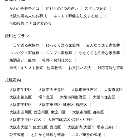
かわかみ葬祭とは
他社との7つの違い
スタッフ紹介
大阪の著名人のお葬式
ネットで葬儀を注文する前に
活動報告 ことほぎ友の会
費用とプラン
一日で送る家族葬
ゆっくり送る家族葬
みんなで送る家族葬
コンパクト家族葬
シンプル家族葬
小さくても立派な家族葬
格調高い一般葬
社葬・お別れの会
神式・キリスト教式・他宗教式
お支払い方法
対応可能な宗教
式場案内
大阪市生野区
大阪市天王寺区
大阪市東住吉区
大阪市北区
大阪市福島区
堺市北区
大阪市阿倍野区
大阪市住吉区
大阪市平野区
大阪市東成区･城東区･鶴見区
大阪市淀川区･西淀川区･東淀川区
大阪市旭区･都島区
大阪市中央区･西区
大阪市此花区･港区･大正区
大阪市大阪市 住之江区･西成区
大阪府内(大阪市･堺市以外)
公営式場
とにかく綺麗な式場
コスパ重視の式場