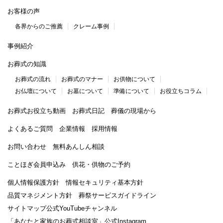
お客様の声
各界からのご推薦
クレーム事例
事例紹介
お葬式の知識
お葬式の流れ
お葬式のマナー
お供物について
お仏壇について
お墓について
準備について
お役立ちコラム
お葬式お役立ち動画
お葬式日記
葬儀の現場から
よくあるご質問
企業情報
採用情報
お問い合わせ
無料あんしん相談
ことほぎ会員申込み
供花・供物のご予約
個人情報保護方針
情報セキュリティ基本方針
品質マネジメント方針
葬祭サービスガイドライン
サイトマップ
公式YouTubeチャンネル
「あなたと家族のお葬式相談室」
公式Instagram