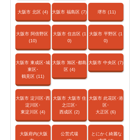
大阪市
北区
(4)
大阪市
福島区
(7)
堺市
(11)
大阪市
阿倍野区
大阪市
住吉区
(1
大阪市
平野区
(1
(10)
0)
0)
大阪市
東成区･城
大阪市
旭区･都島
大阪市
中央区
(7)
東区･
区
(4)
鶴見区
(11)
大阪市
淀川区･西
大阪市
大阪市 住
大阪市
此花区･港
淀川区･
之江区･
区･
東淀川区
(4)
西成区
(2)
大正区
(6)
大阪府内(大阪
公営式場
とにかく綺麗な