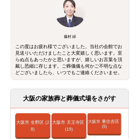
藤村 緑
この度はお疲れ様でございました。当社の会館でお
見送りいただけましたこと大変嬉しく思います。至
らぬ点もあったかと思いますが、嬉しいお言葉を頂
戴し恐縮に存じます。ご葬儀儀も何かご不明な点な
どございましたら、いつでもご連絡くださいませ。
大阪の家族葬と葬儀式場をさがす
東住吉区
大阪市
大阪市
生野区
(2
大阪市
天王寺区
(5)
8)
(19)