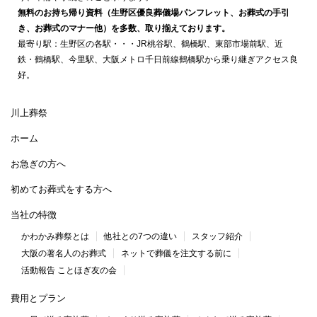
無料のお持ち帰り資料（生野区優良葬儀場パンフレット、お葬式の手引
き、お葬式のマナー他）を多数、取り揃えております。
最寄り駅：生野区の各駅・・・JR桃谷駅、鶴橋駅、東部市場前駅、近
鉄・鶴橋駅、今里駅、大阪メトロ千日前線鶴橋駅から乗り継ぎアクセス良
好。
川上葬祭
ホーム
お急ぎの方へ
初めてお葬式をする方へ
当社の特徴
かわかみ葬祭とは
他社との7つの違い
スタッフ紹介
大阪の著名人のお葬式
ネットで葬儀を注文する前に
活動報告 ことほぎ友の会
費用とプラン