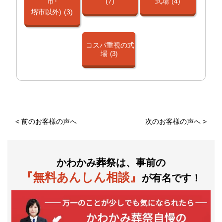
市･
(7)
式場
(4)
堺市以外)
(3)
コスパ重視の式
場
(3)
<
前のお客様の声へ
次のお客様の声へ
>
かわかみ葬祭は、事前の
『無料あんしん相談』
が有名です！