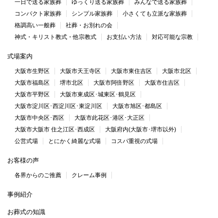
一日で送る家族葬
ゆっくり送る家族葬
みんなで送る家族葬
コンパクト家族葬
シンプル家族葬
小さくても立派な家族葬
格調高い一般葬
社葬・お別れの会
神式・キリスト教式・他宗教式
お支払い方法
対応可能な宗教
式場案内
大阪市生野区
大阪市天王寺区
大阪市東住吉区
大阪市北区
大阪市福島区
堺市北区
大阪市阿倍野区
大阪市住吉区
大阪市平野区
大阪市東成区･城東区･鶴見区
大阪市淀川区･西淀川区･東淀川区
大阪市旭区･都島区
大阪市中央区･西区
大阪市此花区･港区･大正区
大阪市大阪市 住之江区･西成区
大阪府内(大阪市･堺市以外)
公営式場
とにかく綺麗な式場
コスパ重視の式場
お客様の声
各界からのご推薦
クレーム事例
事例紹介
お葬式の知識