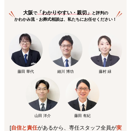
大阪
「
わかりやすい・親切
」
で
と評判の
かわかみ流・お葬式相談は、私たちにお任せください！
藤田 華代
細川 博功
藤村 緑
山田 洋介
藤田 有紀
[
自信と責任
があるから、専任スタッフ全員が
実