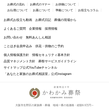
お葬式の流れ
お葬式のマナー
お供物について
お仏壇について
お墓について
準備について
お役立ちコラム
お葬式お役立ち動画
お葬式日記
葬儀の現場から
よくあるご質問
企業情報
採用情報
お問い合わせ
無料あんしん相談
ことほぎ会員申込み
供花・供物のご予約
個人情報保護方針
情報セキュリティ基本方針
品質マネジメント方針
葬祭サービスガイドライン
サイトマップ
公式YouTubeチャンネル
「あなたと家族のお葬式相談室」
公式Instagram
大阪市生野区の家族葬・葬儀 地域一番の低価格・総額6.9万円～