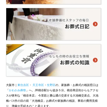
大阪市｜
東住吉区
・
天王寺区
・
生野区
の、家族葬・お葬式の相談窓口は
「
かわかみ葬祭
」へ。JR桃谷駅から徒歩５分。桃谷商店街からもアクセ
スが便利な「桃谷本店」 今里筋と勝山通の交差する大池橋交差点、大池
橋バス停の目の前「大池橋店」お葬式や家族葬の相談、事前の費用見積
り、準備や手続きのこと承ります。