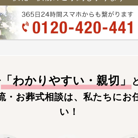
「
わかりやすい・親切
」
で
流・お葬式相談は、私たちにお
い！