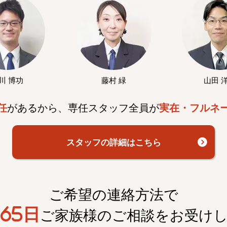
川 博功
藤村 緑
山田 
任
があるから、専任スタッフ全員が
実在・フルネ
スタッフの詳細はこちら
ご希望の連絡方法で
65日
ご家族様のご相談を
お受け