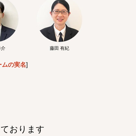
洋介
藤田 有紀
ームの実名
]
しております