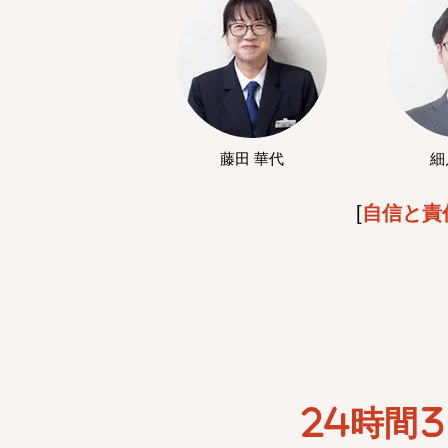
藤田 華代
細
[
自信と責
24時間3