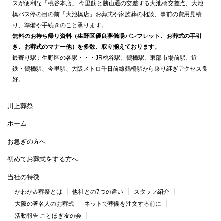
スが便利な「桃谷本店」 今里筋と勝山通の交差する大池橋交差点、大池
橋バス停の目の前「大池橋店」お葬式や家族葬の相談、事前の費用見積
り、準備や手続きのこと承ります。
無料のお持ち帰り資料（生野区優良葬儀場パンフレット、お葬式の手引
き、お葬式のマナー他）を多数、取り揃えております。
最寄り駅：生野区の各駅・・・JR桃谷駅、鶴橋駅、東部市場前駅、近
鉄・鶴橋駅、今里駅、大阪メトロ千日前線鶴橋駅から乗り継ぎアクセス良
好。
川上葬祭
ホーム
お急ぎの方へ
初めてお葬式をする方へ
当社の特徴
かわかみ葬祭とは
他社との7つの違い
スタッフ紹介
大阪の著名人のお葬式
ネットで葬儀を注文する前に
活動報告 ことほぎ友の会