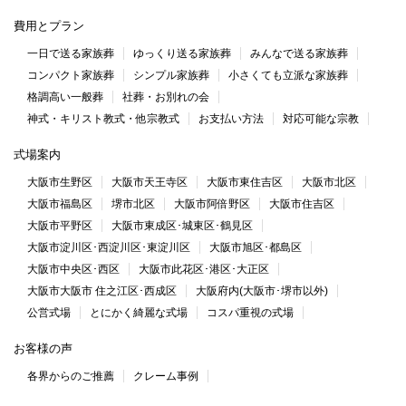
費用とプラン
一日で送る家族葬
ゆっくり送る家族葬
みんなで送る家族葬
コンパクト家族葬
シンプル家族葬
小さくても立派な家族葬
格調高い一般葬
社葬・お別れの会
神式・キリスト教式・他宗教式
お支払い方法
対応可能な宗教
式場案内
大阪市生野区
大阪市天王寺区
大阪市東住吉区
大阪市北区
大阪市福島区
堺市北区
大阪市阿倍野区
大阪市住吉区
大阪市平野区
大阪市東成区･城東区･鶴見区
大阪市淀川区･西淀川区･東淀川区
大阪市旭区･都島区
大阪市中央区･西区
大阪市此花区･港区･大正区
大阪市大阪市 住之江区･西成区
大阪府内(大阪市･堺市以外)
公営式場
とにかく綺麗な式場
コスパ重視の式場
お客様の声
各界からのご推薦
クレーム事例