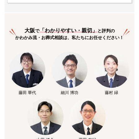
大阪
「
わかりやすい・親切
」
で
と評判の
かわかみ流・お葬式相談は、私たちにお任せください！
藤田 華代
細川 博功
藤村 緑