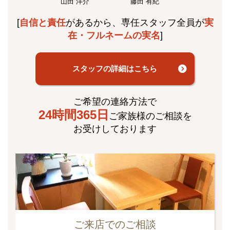
山田 洋介
藤田 有紀
[
自信と責任
があるから、専任スタッフ全員が
実
在・フルネームの実名
]
スタッフの詳細はこちら
ご希望の連絡方法で
24時間365日
ご家族様のご相談を
お受けしております
ご来店でのご相談