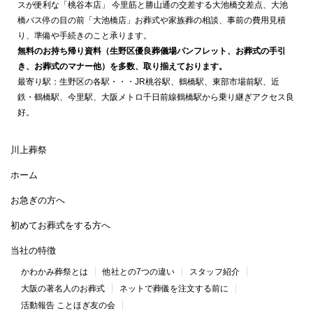
スが便利な「桃谷本店」 今里筋と勝山通の交差する大池橋交差点、大池
橋バス停の目の前「大池橋店」お葬式や家族葬の相談、事前の費用見積
り、準備や手続きのこと承ります。
無料のお持ち帰り資料（生野区優良葬儀場パンフレット、お葬式の手引
き、お葬式のマナー他）を多数、取り揃えております。
最寄り駅：生野区の各駅・・・JR桃谷駅、鶴橋駅、東部市場前駅、近
鉄・鶴橋駅、今里駅、大阪メトロ千日前線鶴橋駅から乗り継ぎアクセス良
好。
川上葬祭
ホーム
お急ぎの方へ
初めてお葬式をする方へ
当社の特徴
かわかみ葬祭とは
他社との7つの違い
スタッフ紹介
大阪の著名人のお葬式
ネットで葬儀を注文する前に
活動報告 ことほぎ友の会