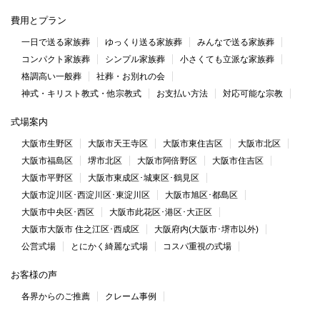
費用とプラン
一日で送る家族葬
ゆっくり送る家族葬
みんなで送る家族葬
コンパクト家族葬
シンプル家族葬
小さくても立派な家族葬
格調高い一般葬
社葬・お別れの会
神式・キリスト教式・他宗教式
お支払い方法
対応可能な宗教
式場案内
大阪市生野区
大阪市天王寺区
大阪市東住吉区
大阪市北区
大阪市福島区
堺市北区
大阪市阿倍野区
大阪市住吉区
大阪市平野区
大阪市東成区･城東区･鶴見区
大阪市淀川区･西淀川区･東淀川区
大阪市旭区･都島区
大阪市中央区･西区
大阪市此花区･港区･大正区
大阪市大阪市 住之江区･西成区
大阪府内(大阪市･堺市以外)
公営式場
とにかく綺麗な式場
コスパ重視の式場
お客様の声
各界からのご推薦
クレーム事例