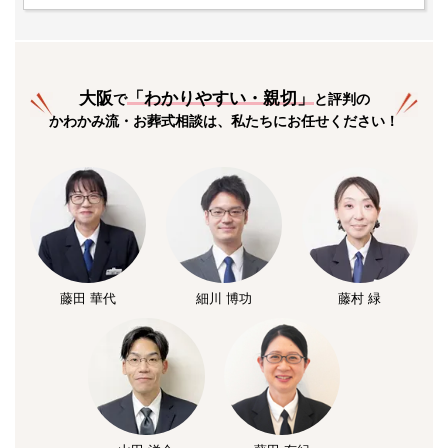
大阪
「
わかりやすい・親切
」
で
と評判の
かわかみ流・お葬式相談は、私たちにお任せください！
藤田 華代
細川 博功
藤村 緑