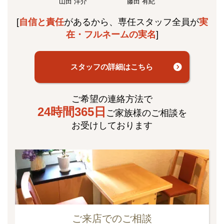
山田 洋介
藤田 有紀
[
自信と責任
があるから、専任スタッフ全員が
実
在・フルネームの実名
]
スタッフの詳細はこちら
ご希望の連絡方法で
24時間365日
ご家族様のご相談を
お受けしております
ご来店でのご相談