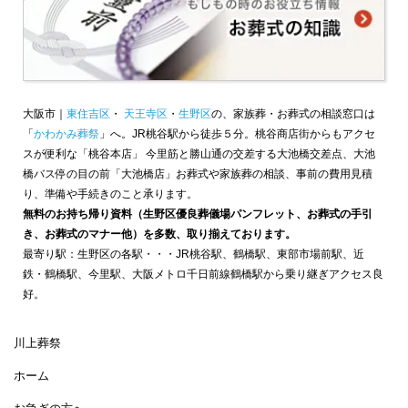
大阪市｜
東住吉区
・
天王寺区
・
生野区
の、家族葬・お葬式の相談窓口は
「
かわかみ葬祭
」へ。JR桃谷駅から徒歩５分。桃谷商店街からもアクセ
スが便利な「桃谷本店」 今里筋と勝山通の交差する大池橋交差点、大池
橋バス停の目の前「大池橋店」お葬式や家族葬の相談、事前の費用見積
り、準備や手続きのこと承ります。
無料のお持ち帰り資料（生野区優良葬儀場パンフレット、お葬式の手引
き、お葬式のマナー他）を多数、取り揃えております。
最寄り駅：生野区の各駅・・・JR桃谷駅、鶴橋駅、東部市場前駅、近
鉄・鶴橋駅、今里駅、大阪メトロ千日前線鶴橋駅から乗り継ぎアクセス良
好。
川上葬祭
ホーム