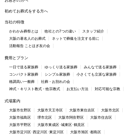
お急ぎの方へ
初めてお葬式をする方へ
当社の特徴
かわかみ葬祭とは
他社との7つの違い
スタッフ紹介
大阪の著名人のお葬式
ネットで葬儀を注文する前に
活動報告 ことほぎ友の会
費用とプラン
一日で送る家族葬
ゆっくり送る家族葬
みんなで送る家族葬
コンパクト家族葬
シンプル家族葬
小さくても立派な家族葬
格調高い一般葬
社葬・お別れの会
神式・キリスト教式・他宗教式
お支払い方法
対応可能な宗教
式場案内
大阪市生野区
大阪市天王寺区
大阪市東住吉区
大阪市北区
大阪市福島区
堺市北区
大阪市阿倍野区
大阪市住吉区
大阪市平野区
大阪市東成区･城東区･鶴見区
大阪市淀川区･西淀川区･東淀川区
大阪市旭区･都島区