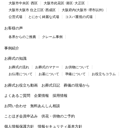
大阪市中央区･西区
大阪市此花区･港区･大正区
大阪市大阪市 住之江区･西成区
大阪府内(大阪市･堺市以外)
公営式場
とにかく綺麗な式場
コスパ重視の式場
お客様の声
各界からのご推薦
クレーム事例
事例紹介
お葬式の知識
お葬式の流れ
お葬式のマナー
お供物について
お仏壇について
お墓について
準備について
お役立ちコラム
お葬式お役立ち動画
お葬式日記
葬儀の現場から
よくあるご質問
企業情報
採用情報
お問い合わせ
無料あんしん相談
ことほぎ会員申込み
供花・供物のご予約
個人情報保護方針
情報セキュリティ基本方針