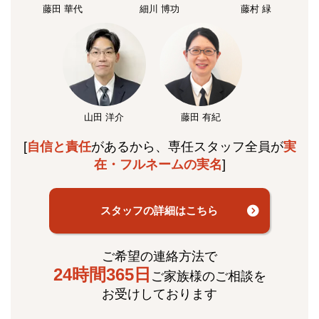
藤田 華代
細川 博功
藤村 緑
山田 洋介
藤田 有紀
[
自信と責任
があるから、専任スタッフ全員が
実
在・フルネームの実名
]
スタッフの詳細はこちら
ご希望の連絡方法で
24時間365日
ご家族様のご相談を
お受けしております