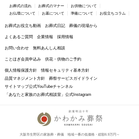
お葬式の流れ
お葬式のマナー
お供物について
お仏壇について
お墓について
準備について
お役立ちコラム
お葬式お役立ち動画
お葬式日記
葬儀の現場から
よくあるご質問
企業情報
採用情報
お問い合わせ
無料あんしん相談
ことほぎ会員申込み
供花・供物のご予約
個人情報保護方針
情報セキュリティ基本方針
品質マネジメント方針
葬祭サービスガイドライン
サイトマップ
公式YouTubeチャンネル
「あなたと家族のお葬式相談室」
公式Instagram
大阪市生野区の家族葬・葬儀 地域一番の低価格・総額6.9万円～