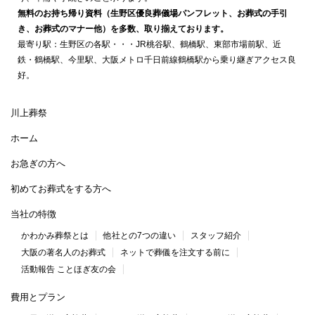
無料のお持ち帰り資料（生野区優良葬儀場パンフレット、お葬式の手引
き、お葬式のマナー他）を多数、取り揃えております。
最寄り駅：生野区の各駅・・・JR桃谷駅、鶴橋駅、東部市場前駅、近
鉄・鶴橋駅、今里駅、大阪メトロ千日前線鶴橋駅から乗り継ぎアクセス良
好。
川上葬祭
ホーム
お急ぎの方へ
初めてお葬式をする方へ
当社の特徴
かわかみ葬祭とは
他社との7つの違い
スタッフ紹介
大阪の著名人のお葬式
ネットで葬儀を注文する前に
活動報告 ことほぎ友の会
費用とプラン