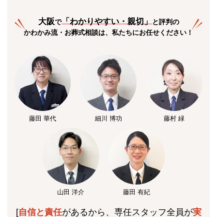
大阪
「
わかりやすい・親切
」
で
と評判の
かわかみ流・お葬式相談は、私たちにお任せください！
藤田 華代
細川 博功
藤村 緑
山田 洋介
藤田 有紀
[
自信と責任
があるから、専任スタッフ全員が
実