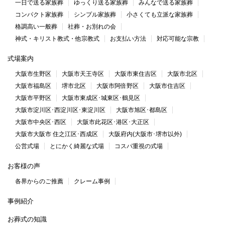
一日で送る家族葬
ゆっくり送る家族葬
みんなで送る家族葬
コンパクト家族葬
シンプル家族葬
小さくても立派な家族葬
格調高い一般葬
社葬・お別れの会
神式・キリスト教式・他宗教式
お支払い方法
対応可能な宗教
式場案内
大阪市生野区
大阪市天王寺区
大阪市東住吉区
大阪市北区
大阪市福島区
堺市北区
大阪市阿倍野区
大阪市住吉区
大阪市平野区
大阪市東成区･城東区･鶴見区
大阪市淀川区･西淀川区･東淀川区
大阪市旭区･都島区
大阪市中央区･西区
大阪市此花区･港区･大正区
大阪市大阪市 住之江区･西成区
大阪府内(大阪市･堺市以外)
公営式場
とにかく綺麗な式場
コスパ重視の式場
お客様の声
各界からのご推薦
クレーム事例
事例紹介
お葬式の知識