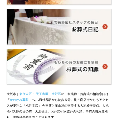
大阪市｜
東住吉区
・
天王寺区
・
生野区
の、家族葬・お葬式の相談窓口は
「
かわかみ葬祭
」へ。JR桃谷駅から徒歩５分。桃谷商店街からもアクセ
スが便利な「桃谷本店」 今里筋と勝山通の交差する大池橋交差点、大池
橋バス停の目の前「大池橋店」お葬式や家族葬の相談、事前の費用見積
り、準備や手続きのこと承ります。