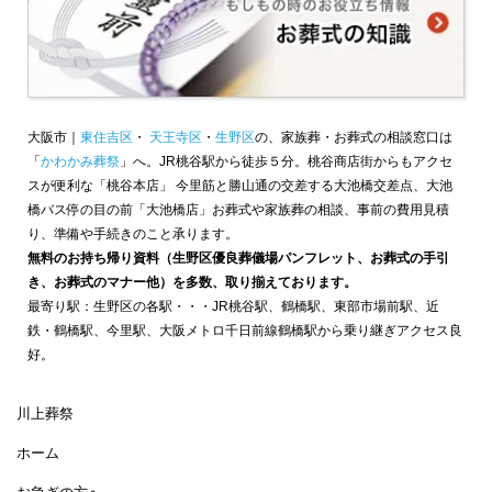
大阪市｜
東住吉区
・
天王寺区
・
生野区
の、家族葬・お葬式の相談窓口は
「
かわかみ葬祭
」へ。JR桃谷駅から徒歩５分。桃谷商店街からもアクセ
スが便利な「桃谷本店」 今里筋と勝山通の交差する大池橋交差点、大池
橋バス停の目の前「大池橋店」お葬式や家族葬の相談、事前の費用見積
り、準備や手続きのこと承ります。
無料のお持ち帰り資料（生野区優良葬儀場パンフレット、お葬式の手引
き、お葬式のマナー他）を多数、取り揃えております。
最寄り駅：生野区の各駅・・・JR桃谷駅、鶴橋駅、東部市場前駅、近
鉄・鶴橋駅、今里駅、大阪メトロ千日前線鶴橋駅から乗り継ぎアクセス良
好。
川上葬祭
ホーム