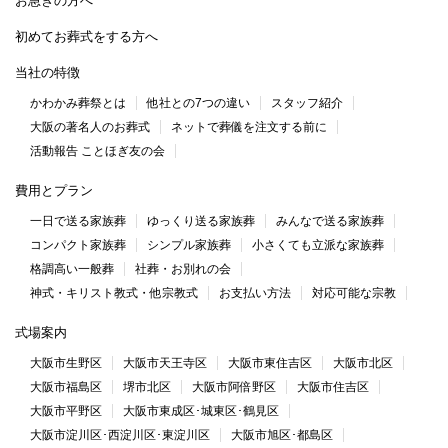
お急ぎの方へ
初めてお葬式をする方へ
当社の特徴
かわかみ葬祭とは
他社との7つの違い
スタッフ紹介
大阪の著名人のお葬式
ネットで葬儀を注文する前に
活動報告 ことほぎ友の会
費用とプラン
一日で送る家族葬
ゆっくり送る家族葬
みんなで送る家族葬
コンパクト家族葬
シンプル家族葬
小さくても立派な家族葬
格調高い一般葬
社葬・お別れの会
神式・キリスト教式・他宗教式
お支払い方法
対応可能な宗教
式場案内
大阪市生野区
大阪市天王寺区
大阪市東住吉区
大阪市北区
大阪市福島区
堺市北区
大阪市阿倍野区
大阪市住吉区
大阪市平野区
大阪市東成区･城東区･鶴見区
大阪市淀川区･西淀川区･東淀川区
大阪市旭区･都島区