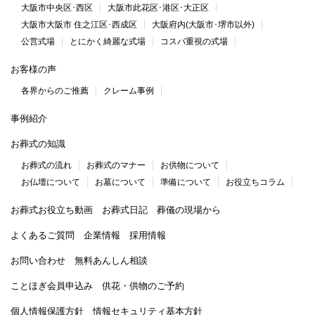
大阪市中央区･西区
大阪市此花区･港区･大正区
大阪市大阪市 住之江区･西成区
大阪府内(大阪市･堺市以外)
公営式場
とにかく綺麗な式場
コスパ重視の式場
お客様の声
各界からのご推薦
クレーム事例
事例紹介
お葬式の知識
お葬式の流れ
お葬式のマナー
お供物について
お仏壇について
お墓について
準備について
お役立ちコラム
お葬式お役立ち動画
お葬式日記
葬儀の現場から
よくあるご質問
企業情報
採用情報
お問い合わせ
無料あんしん相談
ことほぎ会員申込み
供花・供物のご予約
個人情報保護方針
情報セキュリティ基本方針