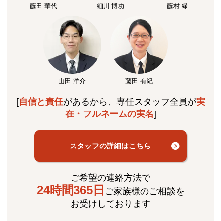
藤田 華代
細川 博功
藤村 緑
山田 洋介
藤田 有紀
[
自信と責任
があるから、専任スタッフ全員が
実
在・フルネームの実名
]
スタッフの詳細はこちら
ご希望の連絡方法で
24時間365日
ご家族様のご相談を
お受けしております