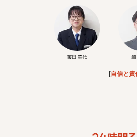
藤田 華代
細
[
自信と責