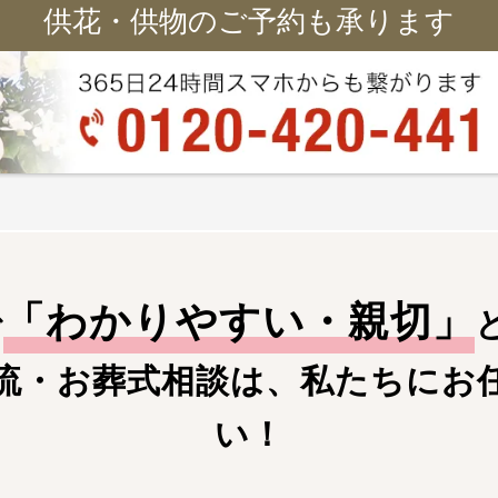
供花・供物のご予約も承ります
「
わかりやすい・親切
」
で
流・お葬式相談は、私たちにお
い！