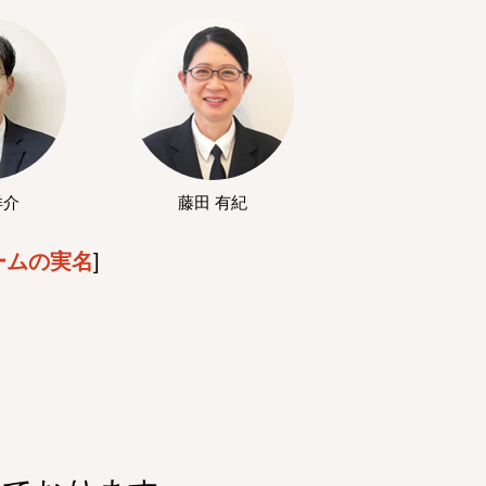
洋介
藤田 有紀
ームの実名
]