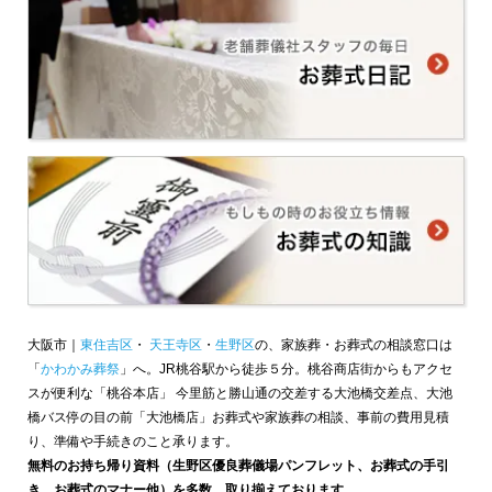
大阪市｜
東住吉区
・
天王寺区
・
生野区
の、家族葬・お葬式の相談窓口は
「
かわかみ葬祭
」へ。JR桃谷駅から徒歩５分。桃谷商店街からもアクセ
スが便利な「桃谷本店」 今里筋と勝山通の交差する大池橋交差点、大池
橋バス停の目の前「大池橋店」お葬式や家族葬の相談、事前の費用見積
り、準備や手続きのこと承ります。
無料のお持ち帰り資料（生野区優良葬儀場パンフレット、お葬式の手引
き、お葬式のマナー他）を多数、取り揃えております。