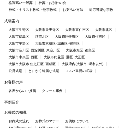
格調高い一般葬
社葬・お別れの会
神式・キリスト教式・他宗教式
お支払い方法
対応可能な宗教
式場案内
大阪市生野区
大阪市天王寺区
大阪市東住吉区
大阪市北区
大阪市福島区
堺市北区
大阪市阿倍野区
大阪市住吉区
大阪市平野区
大阪市東成区･城東区･鶴見区
大阪市淀川区･西淀川区･東淀川区
大阪市旭区･都島区
大阪市中央区･西区
大阪市此花区･港区･大正区
大阪市大阪市 住之江区･西成区
大阪府内(大阪市･堺市以外)
公営式場
とにかく綺麗な式場
コスパ重視の式場
お客様の声
各界からのご推薦
クレーム事例
事例紹介
お葬式の知識
お葬式の流れ
お葬式のマナー
お供物について
お仏壇について
お墓について
準備について
お役立ちコラム