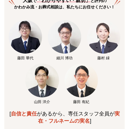
大阪
「
わかりやすい・親切
」
で
と評判の
かわかみ流・お葬式相談は、私たちにお任せください！
藤田 華代
細川 博功
藤村 緑
山田 洋介
藤田 有紀
[
自信と責任
があるから、専任スタッフ全員が
実
在・フルネームの実名
]