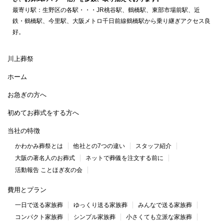
最寄り駅：生野区の各駅・・・JR桃谷駅、鶴橋駅、東部市場前駅、近
鉄・鶴橋駅、今里駅、大阪メトロ千日前線鶴橋駅から乗り継ぎアクセス良
好。
川上葬祭
ホーム
お急ぎの方へ
初めてお葬式をする方へ
当社の特徴
かわかみ葬祭とは
他社との7つの違い
スタッフ紹介
大阪の著名人のお葬式
ネットで葬儀を注文する前に
活動報告 ことほぎ友の会
費用とプラン
一日で送る家族葬
ゆっくり送る家族葬
みんなで送る家族葬
コンパクト家族葬
シンプル家族葬
小さくても立派な家族葬