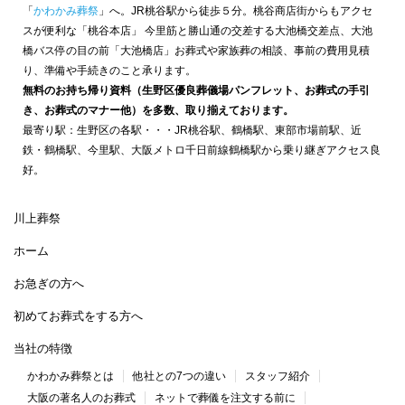
「
かわかみ葬祭
」へ。JR桃谷駅から徒歩５分。桃谷商店街からもアクセ
スが便利な「桃谷本店」 今里筋と勝山通の交差する大池橋交差点、大池
橋バス停の目の前「大池橋店」お葬式や家族葬の相談、事前の費用見積
り、準備や手続きのこと承ります。
無料のお持ち帰り資料（生野区優良葬儀場パンフレット、お葬式の手引
き、お葬式のマナー他）を多数、取り揃えております。
最寄り駅：生野区の各駅・・・JR桃谷駅、鶴橋駅、東部市場前駅、近
鉄・鶴橋駅、今里駅、大阪メトロ千日前線鶴橋駅から乗り継ぎアクセス良
好。
川上葬祭
ホーム
お急ぎの方へ
初めてお葬式をする方へ
当社の特徴
かわかみ葬祭とは
他社との7つの違い
スタッフ紹介
大阪の著名人のお葬式
ネットで葬儀を注文する前に