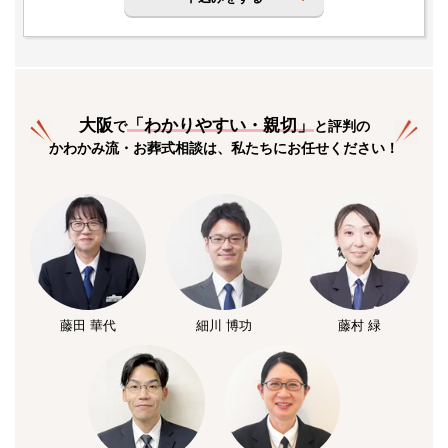
大阪
「
わかりやすい・親切
」
で
と評判の
かわかみ流・お葬式相談は、私たちにお任せください！
藤田 華代
細川 博功
藤村 緑