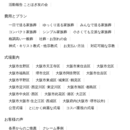
活動報告 ことほぎ友の会
費用とプラン
一日で送る家族葬
ゆっくり送る家族葬
みんなで送る家族葬
コンパクト家族葬
シンプル家族葬
小さくても立派な家族葬
格調高い一般葬
社葬・お別れの会
神式・キリスト教式・他宗教式
お支払い方法
対応可能な宗教
式場案内
大阪市生野区
大阪市天王寺区
大阪市東住吉区
大阪市北区
大阪市福島区
堺市北区
大阪市阿倍野区
大阪市住吉区
大阪市平野区
大阪市東成区･城東区･鶴見区
大阪市淀川区･西淀川区･東淀川区
大阪市旭区･都島区
大阪市中央区･西区
大阪市此花区･港区･大正区
大阪市大阪市 住之江区･西成区
大阪府内(大阪市･堺市以外)
公営式場
とにかく綺麗な式場
コスパ重視の式場
お客様の声
各界からのご推薦
クレーム事例