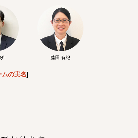
洋介
藤田 有紀
ームの実名
]