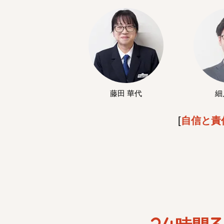
藤田 華代
細
[
自信と責