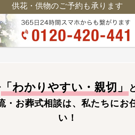
供花・供物のご予約も承ります
「
わかりやすい・親切
」
で
流・お葬式相談は、私たちにお
い！