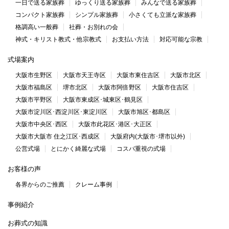
一日で送る家族葬
ゆっくり送る家族葬
みんなで送る家族葬
コンパクト家族葬
シンプル家族葬
小さくても立派な家族葬
格調高い一般葬
社葬・お別れの会
神式・キリスト教式・他宗教式
お支払い方法
対応可能な宗教
式場案内
大阪市生野区
大阪市天王寺区
大阪市東住吉区
大阪市北区
大阪市福島区
堺市北区
大阪市阿倍野区
大阪市住吉区
大阪市平野区
大阪市東成区･城東区･鶴見区
大阪市淀川区･西淀川区･東淀川区
大阪市旭区･都島区
大阪市中央区･西区
大阪市此花区･港区･大正区
大阪市大阪市 住之江区･西成区
大阪府内(大阪市･堺市以外)
公営式場
とにかく綺麗な式場
コスパ重視の式場
お客様の声
各界からのご推薦
クレーム事例
事例紹介
お葬式の知識