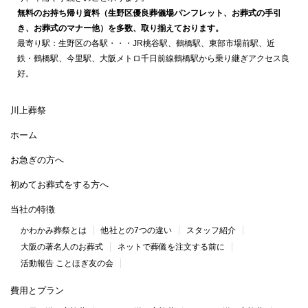
無料のお持ち帰り資料（生野区優良葬儀場パンフレット、お葬式の手引
き、お葬式のマナー他）を多数、取り揃えております。
最寄り駅：生野区の各駅・・・JR桃谷駅、鶴橋駅、東部市場前駅、近
鉄・鶴橋駅、今里駅、大阪メトロ千日前線鶴橋駅から乗り継ぎアクセス良
好。
川上葬祭
ホーム
お急ぎの方へ
初めてお葬式をする方へ
当社の特徴
かわかみ葬祭とは
他社との7つの違い
スタッフ紹介
大阪の著名人のお葬式
ネットで葬儀を注文する前に
活動報告 ことほぎ友の会
費用とプラン