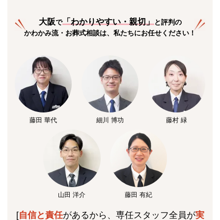
大阪
「
わかりやすい・親切
」
で
と評判の
かわかみ流・お葬式相談は、私たちにお任せください！
藤田 華代
細川 博功
藤村 緑
山田 洋介
藤田 有紀
[
自信と責任
があるから、専任スタッフ全員が
実