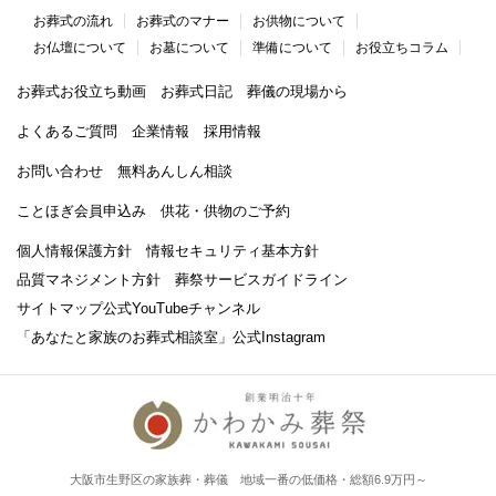
お葬式の流れ
お葬式のマナー
お供物について
お仏壇について
お墓について
準備について
お役立ちコラム
お葬式お役立ち動画
お葬式日記
葬儀の現場から
よくあるご質問
企業情報
採用情報
お問い合わせ
無料あんしん相談
ことほぎ会員申込み
供花・供物のご予約
個人情報保護方針
情報セキュリティ基本方針
品質マネジメント方針
葬祭サービスガイドライン
サイトマップ
公式YouTubeチャンネル
「あなたと家族のお葬式相談室」
公式Instagram
大阪市生野区の家族葬・葬儀 地域一番の低価格・総額6.9万円～