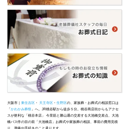
大阪市｜
東住吉区
・
天王寺区
・
生野区
の、家族葬・お葬式の相談窓口は
「
かわかみ葬祭
」へ。JR桃谷駅から徒歩５分。桃谷商店街からもアクセ
スが便利な「桃谷本店」 今里筋と勝山通の交差する大池橋交差点、大池
橋バス停の目の前「大池橋店」お葬式や家族葬の相談、事前の費用見積
り、準備や手続きのこと承ります。