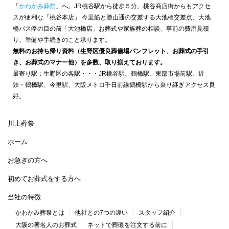
「
かわかみ葬祭
」へ。JR桃谷駅から徒歩５分。桃谷商店街からもアクセ
スが便利な「桃谷本店」 今里筋と勝山通の交差する大池橋交差点、大池
橋バス停の目の前「大池橋店」お葬式や家族葬の相談、事前の費用見積
り、準備や手続きのこと承ります。
無料のお持ち帰り資料（生野区優良葬儀場パンフレット、お葬式の手引
き、お葬式のマナー他）を多数、取り揃えております。
最寄り駅：生野区の各駅・・・JR桃谷駅、鶴橋駅、東部市場前駅、近
鉄・鶴橋駅、今里駅、大阪メトロ千日前線鶴橋駅から乗り継ぎアクセス良
好。
川上葬祭
ホーム
お急ぎの方へ
初めてお葬式をする方へ
当社の特徴
かわかみ葬祭とは
他社との7つの違い
スタッフ紹介
大阪の著名人のお葬式
ネットで葬儀を注文する前に