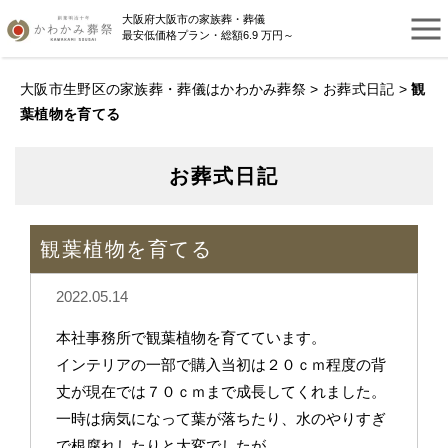
大阪府大阪市の家族葬・葬儀
最安低価格プラン・総額6.9 万円～
大阪市生野区の家族葬・葬儀はかわかみ葬祭
>
お葬式日記
>
観
葉植物を育てる
お葬式日記
観葉植物を育てる
2022.05.14
本社事務所で観葉植物を育てています。
インテリアの一部で購入当初は２０ｃｍ程度の背
丈が現在では７０ｃｍまで成長してくれました。
一時は病気になって葉が落ちたり、水のやりすぎ
で根腐れしたりと大変でしたが、