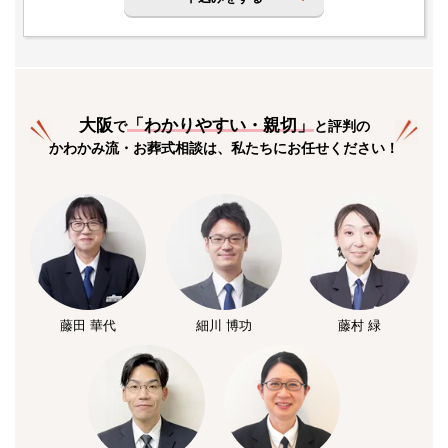
大阪
「
わかりやすい・親切
」
で
と評判の
かわかみ流・お葬式相談は、私たちにお任せください！
藤田 華代
細川 博功
藤村 緑