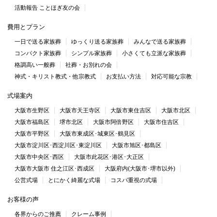
活動報告 ことほぎ友の会
費用とプラン
一日で送る家族葬
ゆっくり送る家族葬
みんなで送る家族葬
コンパクト家族葬
シンプル家族葬
小さくても立派な家族葬
格調高い一般葬
社葬・お別れの会
神式・キリスト教式・他宗教式
お支払い方法
対応可能な宗教
式場案内
大阪市生野区
大阪市天王寺区
大阪市東住吉区
大阪市北区
大阪市福島区
堺市北区
大阪市阿倍野区
大阪市住吉区
大阪市平野区
大阪市東成区･城東区･鶴見区
大阪市淀川区･西淀川区･東淀川区
大阪市旭区･都島区
大阪市中央区･西区
大阪市此花区･港区･大正区
大阪市大阪市 住之江区･西成区
大阪府内(大阪市･堺市以外)
公営式場
とにかく綺麗な式場
コスパ重視の式場
お客様の声
各界からのご推薦
クレーム事例