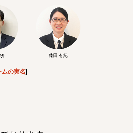
洋介
藤田 有紀
ームの実名
]