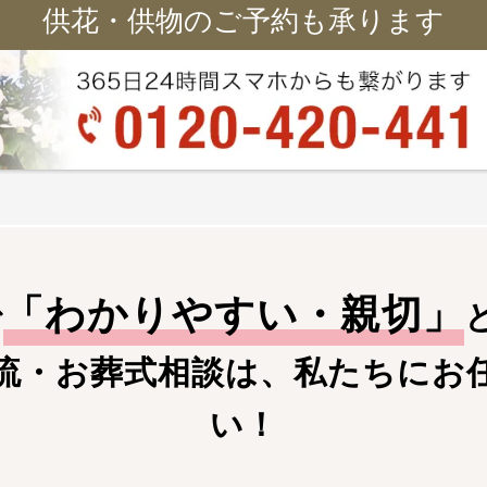
供花・供物のご予約も承ります
「
わかりやすい・親切
」
で
流・お葬式相談は、私たちにお
い！