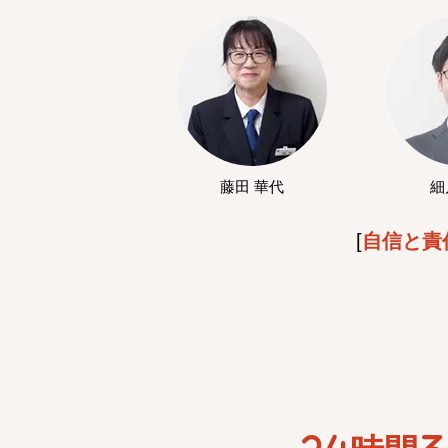
藤田 華代
細
[
自信と責