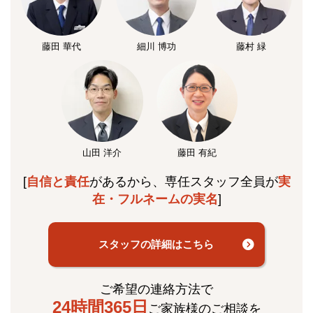
藤田 華代
細川 博功
藤村 緑
山田 洋介
藤田 有紀
[
自信と責任
があるから、専任スタッフ全員が
実
在・フルネームの実名
]
スタッフの詳細はこちら
ご希望の連絡方法で
24時間365日
ご家族様のご相談を