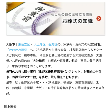
大阪市｜
東住吉区
・
天王寺区
・
生野区
の、家族葬・お葬式の相談窓口は
「
かわかみ葬祭
」へ。JR桃谷駅から徒歩５分。桃谷商店街からもアクセ
スが便利な「桃谷本店」 今里筋と勝山通の交差する大池橋交差点、大池
橋バス停の目の前「大池橋店」お葬式や家族葬の相談、事前の費用見積
り、準備や手続きのこと承ります。
無料のお持ち帰り資料（生野区優良葬儀場パンフレット、お葬式の手引
き、お葬式のマナー他）を多数、取り揃えております。
最寄り駅：生野区の各駅・・・JR桃谷駅、鶴橋駅、東部市場前駅、近
鉄・鶴橋駅、今里駅、大阪メトロ千日前線鶴橋駅から乗り継ぎアクセス良
好。
川上葬祭