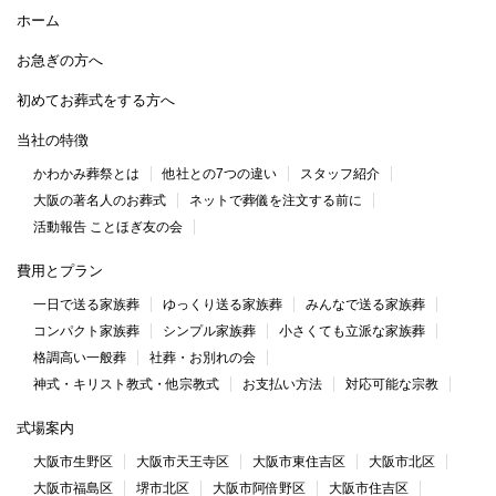
ホーム
お急ぎの方へ
初めてお葬式をする方へ
当社の特徴
かわかみ葬祭とは
他社との7つの違い
スタッフ紹介
大阪の著名人のお葬式
ネットで葬儀を注文する前に
活動報告 ことほぎ友の会
費用とプラン
一日で送る家族葬
ゆっくり送る家族葬
みんなで送る家族葬
コンパクト家族葬
シンプル家族葬
小さくても立派な家族葬
格調高い一般葬
社葬・お別れの会
神式・キリスト教式・他宗教式
お支払い方法
対応可能な宗教
式場案内
大阪市生野区
大阪市天王寺区
大阪市東住吉区
大阪市北区
大阪市福島区
堺市北区
大阪市阿倍野区
大阪市住吉区