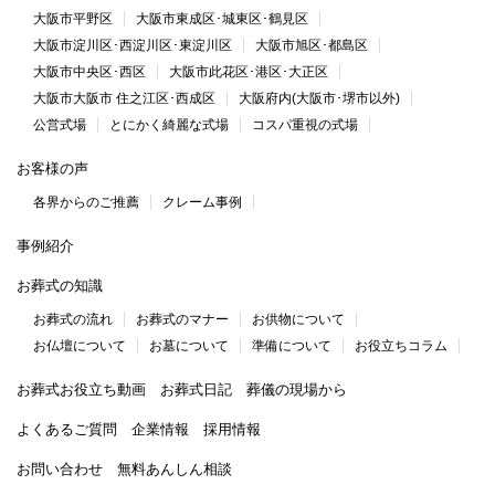
大阪市平野区
大阪市東成区･城東区･鶴見区
大阪市淀川区･西淀川区･東淀川区
大阪市旭区･都島区
大阪市中央区･西区
大阪市此花区･港区･大正区
大阪市大阪市 住之江区･西成区
大阪府内(大阪市･堺市以外)
公営式場
とにかく綺麗な式場
コスパ重視の式場
お客様の声
各界からのご推薦
クレーム事例
事例紹介
お葬式の知識
お葬式の流れ
お葬式のマナー
お供物について
お仏壇について
お墓について
準備について
お役立ちコラム
お葬式お役立ち動画
お葬式日記
葬儀の現場から
よくあるご質問
企業情報
採用情報
お問い合わせ
無料あんしん相談