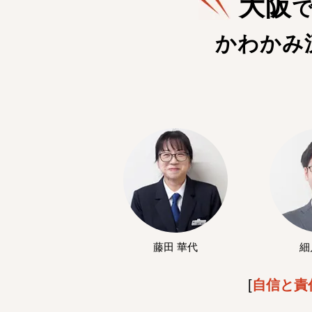
大阪
かわかみ
藤田 華代
細
[
自信と責