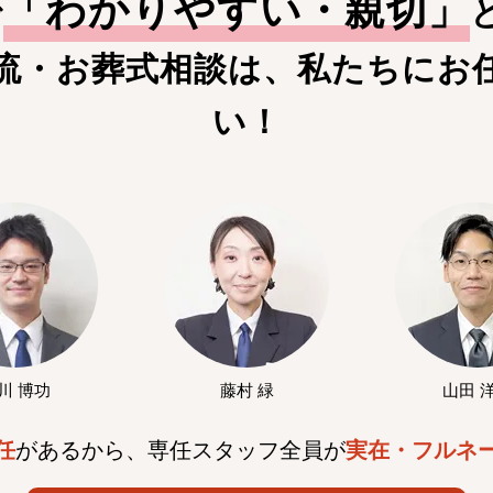
「
わかりやすい・親切
」
で
流・お葬式相談は、私たちにお
い！
川 博功
藤村 緑
山田 
任
があるから、専任スタッフ全員が
実在・フルネ