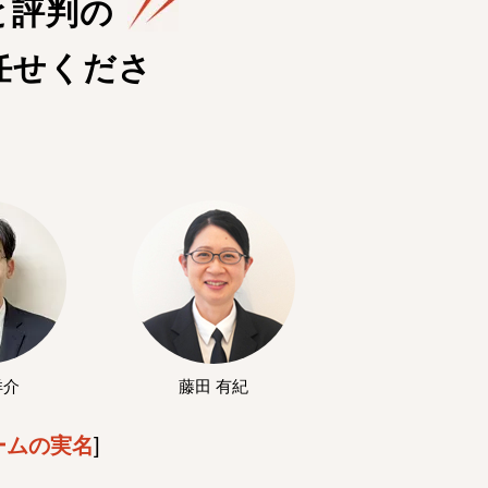
と評判の
任せくださ
洋介
藤田 有紀
ームの実名
]