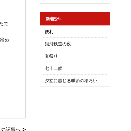
新着5件
たで
便利
諦め
銀河鉄道の夜
夏祭り
七十二候
夕立に感じる季節の移ろい
次の記事へ
>