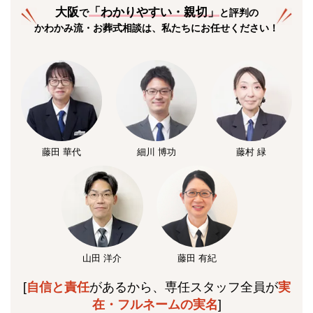
大阪
「
わかりやすい・親切
」
で
と評判の
かわかみ流・お葬式相談は、私たちにお任せください！
藤田 華代
細川 博功
藤村 緑
山田 洋介
藤田 有紀
[
自信と責任
があるから、専任スタッフ全員が
実
在・フルネームの実名
]