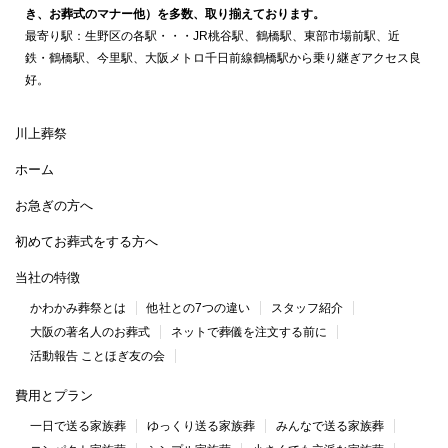
き、お葬式のマナー他）を多数、取り揃えております。
最寄り駅：生野区の各駅・・・JR桃谷駅、鶴橋駅、東部市場前駅、近
鉄・鶴橋駅、今里駅、大阪メトロ千日前線鶴橋駅から乗り継ぎアクセス良
好。
川上葬祭
ホーム
お急ぎの方へ
初めてお葬式をする方へ
当社の特徴
かわかみ葬祭とは
他社との7つの違い
スタッフ紹介
大阪の著名人のお葬式
ネットで葬儀を注文する前に
活動報告 ことほぎ友の会
費用とプラン
一日で送る家族葬
ゆっくり送る家族葬
みんなで送る家族葬