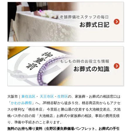
大阪市｜
東住吉区
・
天王寺区
・
生野区
の、家族葬・お葬式の相談窓口は
「
かわかみ葬祭
」へ。JR桃谷駅から徒歩５分。桃谷商店街からもアクセ
スが便利な「桃谷本店」 今里筋と勝山通の交差する大池橋交差点、大池
橋バス停の目の前「大池橋店」お葬式や家族葬の相談、事前の費用見積
り、準備や手続きのこと承ります。
無料のお持ち帰り資料（生野区優良葬儀場パンフレット、お葬式の手引