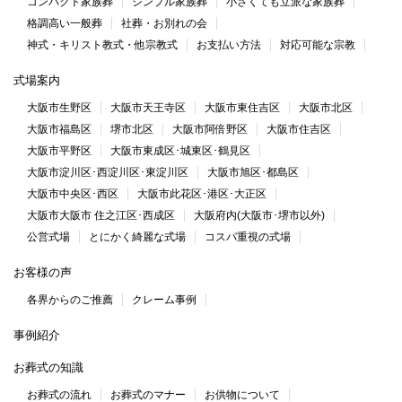
コンパクト家族葬
シンプル家族葬
小さくても立派な家族葬
格調高い一般葬
社葬・お別れの会
神式・キリスト教式・他宗教式
お支払い方法
対応可能な宗教
式場案内
大阪市生野区
大阪市天王寺区
大阪市東住吉区
大阪市北区
大阪市福島区
堺市北区
大阪市阿倍野区
大阪市住吉区
大阪市平野区
大阪市東成区･城東区･鶴見区
大阪市淀川区･西淀川区･東淀川区
大阪市旭区･都島区
大阪市中央区･西区
大阪市此花区･港区･大正区
大阪市大阪市 住之江区･西成区
大阪府内(大阪市･堺市以外)
公営式場
とにかく綺麗な式場
コスパ重視の式場
お客様の声
各界からのご推薦
クレーム事例
事例紹介
お葬式の知識
お葬式の流れ
お葬式のマナー
お供物について