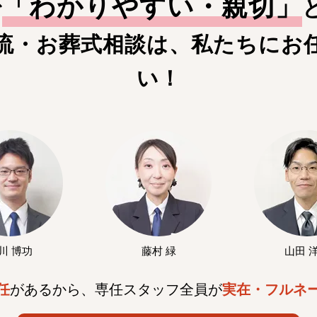
「
わかりやすい・親切
」
で
流・お葬式相談は、私たちにお
い！
川 博功
藤村 緑
山田 
任
があるから、専任スタッフ全員が
実在・フルネ