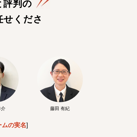
と評判の
任せくださ
洋介
藤田 有紀
ームの実名
]