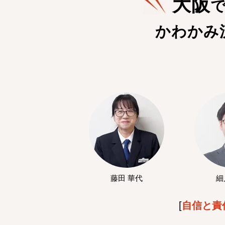
大阪
かわかみ
藤田 華代
細
[
自信と責