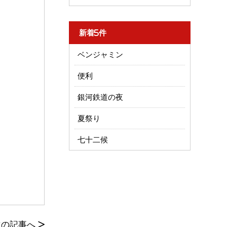
新着5件
ベンジャミン
便利
銀河鉄道の夜
夏祭り
七十二候
次の記事へ
>