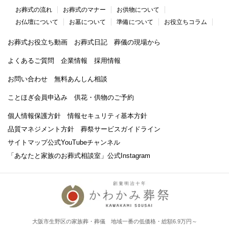
お葬式の流れ
お葬式のマナー
お供物について
お仏壇について
お墓について
準備について
お役立ちコラム
お葬式お役立ち動画
お葬式日記
葬儀の現場から
よくあるご質問
企業情報
採用情報
お問い合わせ
無料あんしん相談
ことほぎ会員申込み
供花・供物のご予約
個人情報保護方針
情報セキュリティ基本方針
品質マネジメント方針
葬祭サービスガイドライン
サイトマップ
公式YouTubeチャンネル
「あなたと家族のお葬式相談室」
公式Instagram
大阪市生野区の家族葬・葬儀 地域一番の低価格・総額6.9万円～