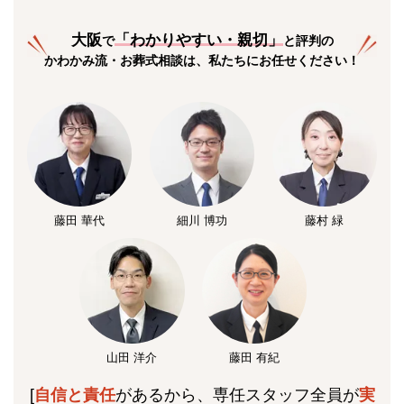
大阪
「
わかりやすい・親切
」
で
と評判の
かわかみ流・お葬式相談は、私たちにお任せください！
藤田 華代
細川 博功
藤村 緑
山田 洋介
藤田 有紀
[
自信と責任
があるから、専任スタッフ全員が
実