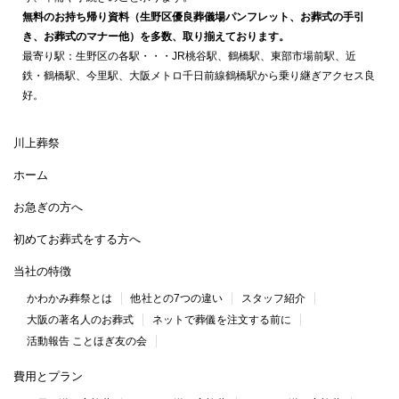
無料のお持ち帰り資料（生野区優良葬儀場パンフレット、お葬式の手引
き、お葬式のマナー他）を多数、取り揃えております。
最寄り駅：生野区の各駅・・・JR桃谷駅、鶴橋駅、東部市場前駅、近
鉄・鶴橋駅、今里駅、大阪メトロ千日前線鶴橋駅から乗り継ぎアクセス良
好。
川上葬祭
ホーム
お急ぎの方へ
初めてお葬式をする方へ
当社の特徴
かわかみ葬祭とは
他社との7つの違い
スタッフ紹介
大阪の著名人のお葬式
ネットで葬儀を注文する前に
活動報告 ことほぎ友の会
費用とプラン