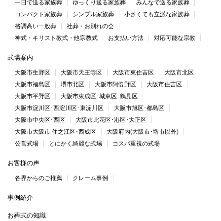
一日で送る家族葬
ゆっくり送る家族葬
みんなで送る家族葬
コンパクト家族葬
シンプル家族葬
小さくても立派な家族葬
格調高い一般葬
社葬・お別れの会
神式・キリスト教式・他宗教式
お支払い方法
対応可能な宗教
式場案内
大阪市生野区
大阪市天王寺区
大阪市東住吉区
大阪市北区
大阪市福島区
堺市北区
大阪市阿倍野区
大阪市住吉区
大阪市平野区
大阪市東成区･城東区･鶴見区
大阪市淀川区･西淀川区･東淀川区
大阪市旭区･都島区
大阪市中央区･西区
大阪市此花区･港区･大正区
大阪市大阪市 住之江区･西成区
大阪府内(大阪市･堺市以外)
公営式場
とにかく綺麗な式場
コスパ重視の式場
お客様の声
各界からのご推薦
クレーム事例
事例紹介
お葬式の知識