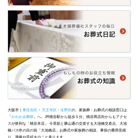
大阪市｜
東住吉区
・
天王寺区
・
生野区
の、家族葬・お葬式の相談窓口は
「
かわかみ葬祭
」へ。JR桃谷駅から徒歩５分。桃谷商店街からもアクセ
スが便利な「桃谷本店」 今里筋と勝山通の交差する大池橋交差点、大池
橋バス停の目の前「大池橋店」お葬式や家族葬の相談、事前の費用見積
り、準備や手続きのこと承ります。