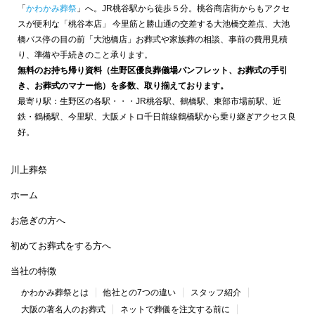
「
かわかみ葬祭
」へ。JR桃谷駅から徒歩５分。桃谷商店街からもアクセ
スが便利な「桃谷本店」 今里筋と勝山通の交差する大池橋交差点、大池
橋バス停の目の前「大池橋店」お葬式や家族葬の相談、事前の費用見積
り、準備や手続きのこと承ります。
無料のお持ち帰り資料（生野区優良葬儀場パンフレット、お葬式の手引
き、お葬式のマナー他）を多数、取り揃えております。
最寄り駅：生野区の各駅・・・JR桃谷駅、鶴橋駅、東部市場前駅、近
鉄・鶴橋駅、今里駅、大阪メトロ千日前線鶴橋駅から乗り継ぎアクセス良
好。
川上葬祭
ホーム
お急ぎの方へ
初めてお葬式をする方へ
当社の特徴
かわかみ葬祭とは
他社との7つの違い
スタッフ紹介
大阪の著名人のお葬式
ネットで葬儀を注文する前に