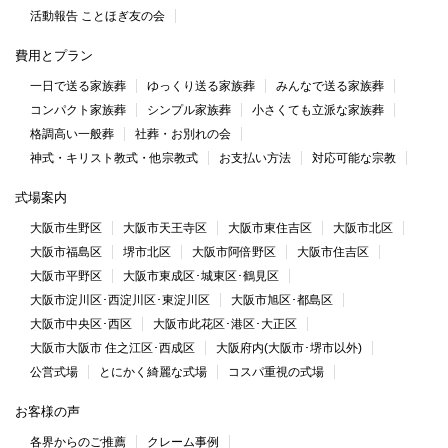
活動報告 ことほぎ友の会
費用とプラン
一日で送る家族葬
ゆっくり送る家族葬
みんなで送る家族葬
コンパクト家族葬
シンプル家族葬
小さくても立派な家族葬
格調高い一般葬
社葬・お別れの会
神式・キリスト教式・他宗教式
お支払い方法
対応可能な宗教
式場案内
大阪市生野区
大阪市天王寺区
大阪市東住吉区
大阪市北区
大阪市福島区
堺市北区
大阪市阿倍野区
大阪市住吉区
大阪市平野区
大阪市東成区･城東区･鶴見区
大阪市淀川区･西淀川区･東淀川区
大阪市旭区･都島区
大阪市中央区･西区
大阪市此花区･港区･大正区
大阪市大阪市 住之江区･西成区
大阪府内(大阪市･堺市以外)
公営式場
とにかく綺麗な式場
コスパ重視の式場
お客様の声
各界からのご推薦
クレーム事例