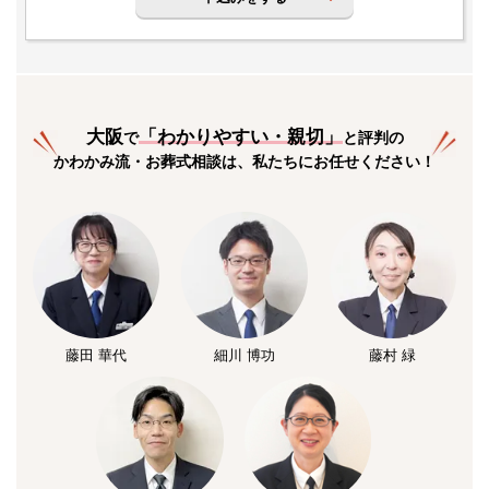
大阪
「
わかりやすい・親切
」
で
と評判の
かわかみ流・お葬式相談は、私たちにお任せください！
藤田 華代
細川 博功
藤村 緑