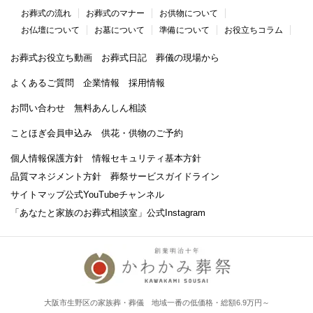
お葬式の流れ
お葬式のマナー
お供物について
お仏壇について
お墓について
準備について
お役立ちコラム
お葬式お役立ち動画
お葬式日記
葬儀の現場から
よくあるご質問
企業情報
採用情報
お問い合わせ
無料あんしん相談
ことほぎ会員申込み
供花・供物のご予約
個人情報保護方針
情報セキュリティ基本方針
品質マネジメント方針
葬祭サービスガイドライン
サイトマップ
公式YouTubeチャンネル
「あなたと家族のお葬式相談室」
公式Instagram
大阪市生野区の家族葬・葬儀 地域一番の低価格・総額6.9万円～