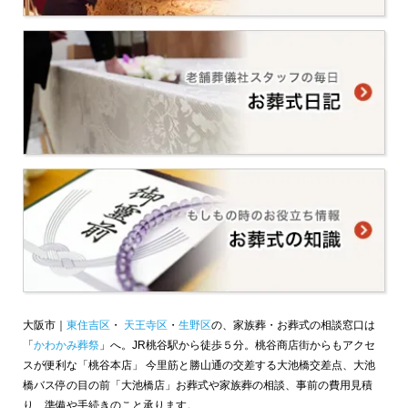
大阪市｜
東住吉区
・
天王寺区
・
生野区
の、家族葬・お葬式の相談窓口は
「
かわかみ葬祭
」へ。JR桃谷駅から徒歩５分。桃谷商店街からもアクセ
スが便利な「桃谷本店」 今里筋と勝山通の交差する大池橋交差点、大池
橋バス停の目の前「大池橋店」お葬式や家族葬の相談、事前の費用見積
り、準備や手続きのこと承ります。