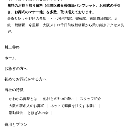
無料のお持ち帰り資料（生野区優良葬儀場パンフレット、お葬式の手引
き、お葬式のマナー他）を多数、取り揃えております。
最寄り駅：生野区の各駅・・・JR桃谷駅、鶴橋駅、東部市場前駅、近
鉄・鶴橋駅、今里駅、大阪メトロ千日前線鶴橋駅から乗り継ぎアクセス良
好。
川上葬祭
ホーム
お急ぎの方へ
初めてお葬式をする方へ
当社の特徴
かわかみ葬祭とは
他社との7つの違い
スタッフ紹介
大阪の著名人のお葬式
ネットで葬儀を注文する前に
活動報告 ことほぎ友の会
費用とプラン