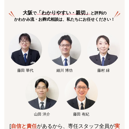
大阪
「
わかりやすい・親切
」
で
と評判の
かわかみ流・お葬式相談は、私たちにお任せください！
藤田 華代
細川 博功
藤村 緑
山田 洋介
藤田 有紀
[
自信と責任
があるから、専任スタッフ全員が
実