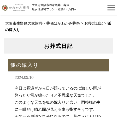
大阪府大阪市の家族葬・葬儀
最安低価格プラン・総額6.9 万円～
大阪市生野区の家族葬・葬儀はかわかみ葬祭
>
お葬式日記
>
狐
の嫁入り
お葬式日記
狐の嫁入り
2024.09.10
今日は昼過ぎから日が照っているのに激しい雨が
降ったり雷が鳴ったりと不思議な天気でした。
このような天気を狐の嫁入りと言い、雨模様の中
に一瞬だけ晴れ間が見える事も指すそうです。
今でも不思議な気分になるのに、昔の人はもはや