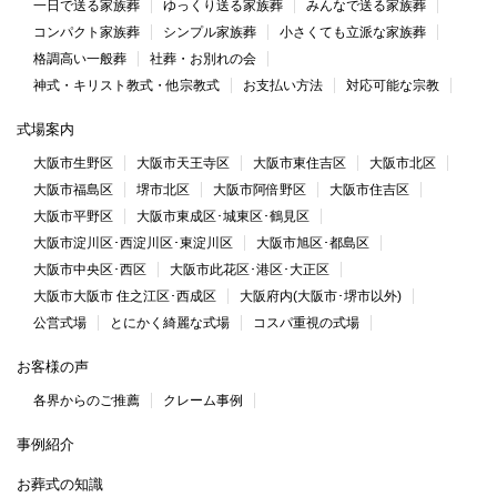
一日で送る家族葬
ゆっくり送る家族葬
みんなで送る家族葬
コンパクト家族葬
シンプル家族葬
小さくても立派な家族葬
格調高い一般葬
社葬・お別れの会
神式・キリスト教式・他宗教式
お支払い方法
対応可能な宗教
式場案内
大阪市生野区
大阪市天王寺区
大阪市東住吉区
大阪市北区
大阪市福島区
堺市北区
大阪市阿倍野区
大阪市住吉区
大阪市平野区
大阪市東成区･城東区･鶴見区
大阪市淀川区･西淀川区･東淀川区
大阪市旭区･都島区
大阪市中央区･西区
大阪市此花区･港区･大正区
大阪市大阪市 住之江区･西成区
大阪府内(大阪市･堺市以外)
公営式場
とにかく綺麗な式場
コスパ重視の式場
お客様の声
各界からのご推薦
クレーム事例
事例紹介
お葬式の知識