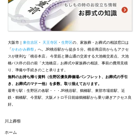
大阪市｜
東住吉区
・
天王寺区
・
生野区
の、家族葬・お葬式の相談窓口は
「
かわかみ葬祭
」へ。JR桃谷駅から徒歩５分。桃谷商店街からもアクセ
スが便利な「桃谷本店」 今里筋と勝山通の交差する大池橋交差点、大池
橋バス停の目の前「大池橋店」お葬式や家族葬の相談、事前の費用見積
り、準備や手続きのこと承ります。
無料のお持ち帰り資料（生野区優良葬儀場パンフレット、お葬式の手引
き、お葬式のマナー他）を多数、取り揃えております。
最寄り駅：生野区の各駅・・・JR桃谷駅、鶴橋駅、東部市場前駅、近
鉄・鶴橋駅、今里駅、大阪メトロ千日前線鶴橋駅から乗り継ぎアクセス良
好。
川上葬祭
ホーム