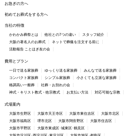
お急ぎの方へ
初めてお葬式をする方へ
当社の特徴
かわかみ葬祭とは
他社との7つの違い
スタッフ紹介
大阪の著名人のお葬式
ネットで葬儀を注文する前に
活動報告 ことほぎ友の会
費用とプラン
一日で送る家族葬
ゆっくり送る家族葬
みんなで送る家族葬
コンパクト家族葬
シンプル家族葬
小さくても立派な家族葬
格調高い一般葬
社葬・お別れの会
神式・キリスト教式・他宗教式
お支払い方法
対応可能な宗教
式場案内
大阪市生野区
大阪市天王寺区
大阪市東住吉区
大阪市北区
大阪市福島区
堺市北区
大阪市阿倍野区
大阪市住吉区
大阪市平野区
大阪市東成区･城東区･鶴見区
大阪市淀川区･西淀川区･東淀川区
大阪市旭区･都島区