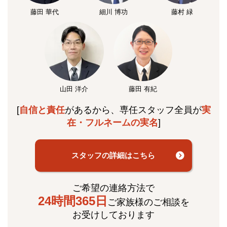
藤田 華代
細川 博功
藤村 緑
山田 洋介
藤田 有紀
[
自信と責任
があるから、専任スタッフ全員が
実
在・フルネームの実名
]
スタッフの詳細はこちら
ご希望の連絡方法で
24時間365日
ご家族様のご相談を
お受けしております