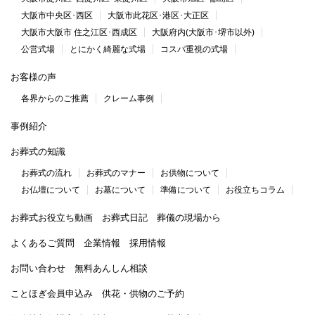
大阪市中央区･西区
大阪市此花区･港区･大正区
大阪市大阪市 住之江区･西成区
大阪府内(大阪市･堺市以外)
公営式場
とにかく綺麗な式場
コスパ重視の式場
お客様の声
各界からのご推薦
クレーム事例
事例紹介
お葬式の知識
お葬式の流れ
お葬式のマナー
お供物について
お仏壇について
お墓について
準備について
お役立ちコラム
お葬式お役立ち動画
お葬式日記
葬儀の現場から
よくあるご質問
企業情報
採用情報
お問い合わせ
無料あんしん相談
ことほぎ会員申込み
供花・供物のご予約