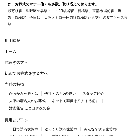
き、お葬式のマナー他）を多数、取り揃えております。
最寄り駅：生野区の各駅・・・JR桃谷駅、鶴橋駅、東部市場前駅、近
鉄・鶴橋駅、今里駅、大阪メトロ千日前線鶴橋駅から乗り継ぎアクセス良
好。
川上葬祭
ホーム
お急ぎの方へ
初めてお葬式をする方へ
当社の特徴
かわかみ葬祭とは
他社との7つの違い
スタッフ紹介
大阪の著名人のお葬式
ネットで葬儀を注文する前に
活動報告 ことほぎ友の会
費用とプラン
一日で送る家族葬
ゆっくり送る家族葬
みんなで送る家族葬