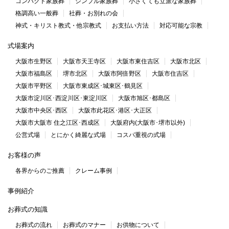
コンパクト家族葬
シンプル家族葬
小さくても立派な家族葬
格調高い一般葬
社葬・お別れの会
神式・キリスト教式・他宗教式
お支払い方法
対応可能な宗教
式場案内
大阪市生野区
大阪市天王寺区
大阪市東住吉区
大阪市北区
大阪市福島区
堺市北区
大阪市阿倍野区
大阪市住吉区
大阪市平野区
大阪市東成区･城東区･鶴見区
大阪市淀川区･西淀川区･東淀川区
大阪市旭区･都島区
大阪市中央区･西区
大阪市此花区･港区･大正区
大阪市大阪市 住之江区･西成区
大阪府内(大阪市･堺市以外)
公営式場
とにかく綺麗な式場
コスパ重視の式場
お客様の声
各界からのご推薦
クレーム事例
事例紹介
お葬式の知識
お葬式の流れ
お葬式のマナー
お供物について