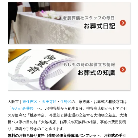
大阪市｜
東住吉区
・
天王寺区
・
生野区
の、家族葬・お葬式の相談窓口は
「
かわかみ葬祭
」へ。JR桃谷駅から徒歩５分。桃谷商店街からもアクセ
スが便利な「桃谷本店」 今里筋と勝山通の交差する大池橋交差点、大池
橋バス停の目の前「大池橋店」お葬式や家族葬の相談、事前の費用見積
り、準備や手続きのこと承ります。
無料のお持ち帰り資料（生野区優良葬儀場パンフレット、お葬式の手引