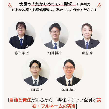
大阪
「
わかりやすい・親切
」
で
と評判の
かわかみ流・お葬式相談は、私たちにお任せください！
藤田 華代
細川 博功
藤村 緑
山田 洋介
藤田 有紀
[
自信と責任
があるから、専任スタッフ全員が
実
在・フルネームの実名
]