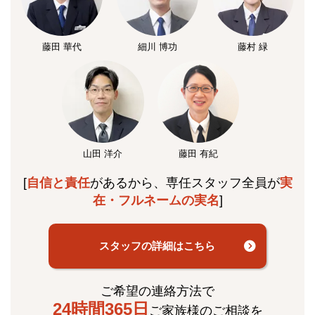
藤田 華代
細川 博功
藤村 緑
山田 洋介
藤田 有紀
[
自信と責任
があるから、専任スタッフ全員が
実
在・フルネームの実名
]
スタッフの詳細はこちら
ご希望の連絡方法で
24時間365日
ご家族様のご相談を