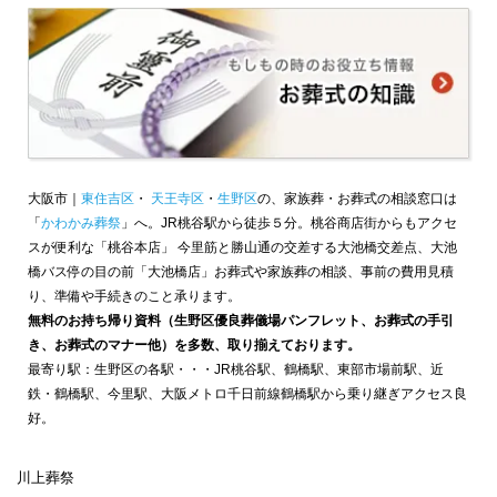
大阪市｜
東住吉区
・
天王寺区
・
生野区
の、家族葬・お葬式の相談窓口は
「
かわかみ葬祭
」へ。JR桃谷駅から徒歩５分。桃谷商店街からもアクセ
スが便利な「桃谷本店」 今里筋と勝山通の交差する大池橋交差点、大池
橋バス停の目の前「大池橋店」お葬式や家族葬の相談、事前の費用見積
り、準備や手続きのこと承ります。
無料のお持ち帰り資料（生野区優良葬儀場パンフレット、お葬式の手引
き、お葬式のマナー他）を多数、取り揃えております。
最寄り駅：生野区の各駅・・・JR桃谷駅、鶴橋駅、東部市場前駅、近
鉄・鶴橋駅、今里駅、大阪メトロ千日前線鶴橋駅から乗り継ぎアクセス良
好。
川上葬祭