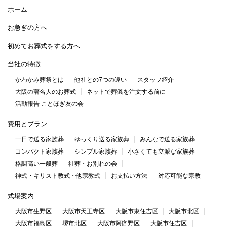
ホーム
お急ぎの方へ
初めてお葬式をする方へ
当社の特徴
かわかみ葬祭とは
他社との7つの違い
スタッフ紹介
大阪の著名人のお葬式
ネットで葬儀を注文する前に
活動報告 ことほぎ友の会
費用とプラン
一日で送る家族葬
ゆっくり送る家族葬
みんなで送る家族葬
コンパクト家族葬
シンプル家族葬
小さくても立派な家族葬
格調高い一般葬
社葬・お別れの会
神式・キリスト教式・他宗教式
お支払い方法
対応可能な宗教
式場案内
大阪市生野区
大阪市天王寺区
大阪市東住吉区
大阪市北区
大阪市福島区
堺市北区
大阪市阿倍野区
大阪市住吉区