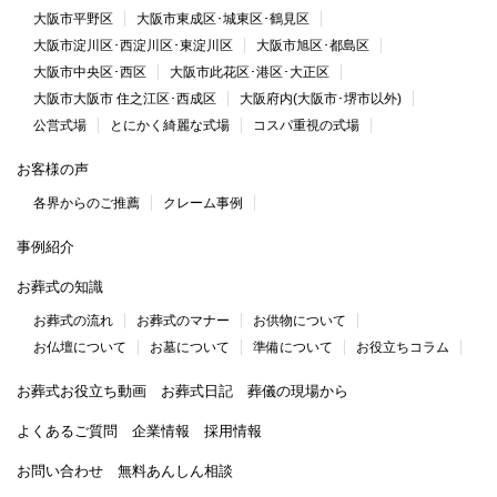
大阪市平野区
大阪市東成区･城東区･鶴見区
大阪市淀川区･西淀川区･東淀川区
大阪市旭区･都島区
大阪市中央区･西区
大阪市此花区･港区･大正区
大阪市大阪市 住之江区･西成区
大阪府内(大阪市･堺市以外)
公営式場
とにかく綺麗な式場
コスパ重視の式場
お客様の声
各界からのご推薦
クレーム事例
事例紹介
お葬式の知識
お葬式の流れ
お葬式のマナー
お供物について
お仏壇について
お墓について
準備について
お役立ちコラム
お葬式お役立ち動画
お葬式日記
葬儀の現場から
よくあるご質問
企業情報
採用情報
お問い合わせ
無料あんしん相談