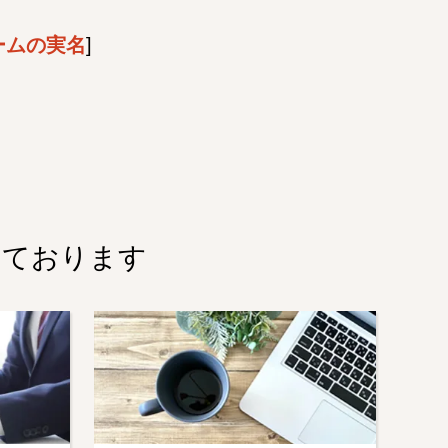
ームの実名
]
しております