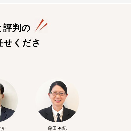
と評判の
任せくださ
洋介
藤田 有紀