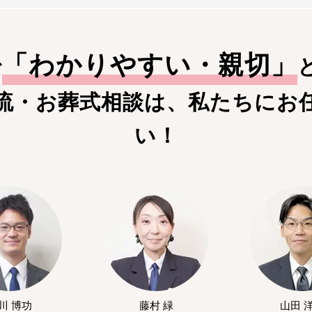
「
わかりやすい・親切
」
で
流・お葬式相談は、私たちにお
い！
川 博功
藤村 緑
山田 