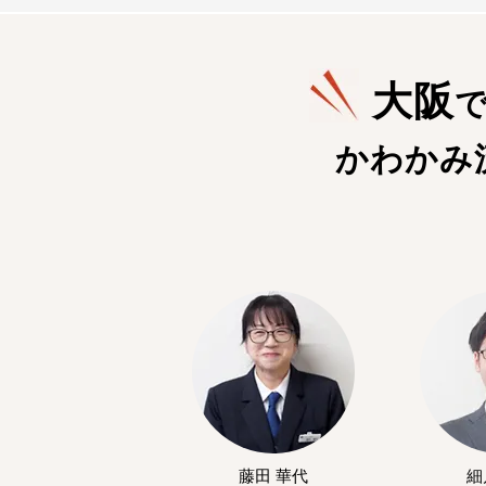
大阪
かわかみ
藤田 華代
細