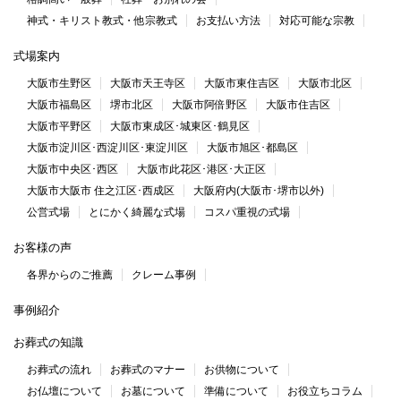
神式・キリスト教式・他宗教式
お支払い方法
対応可能な宗教
式場案内
大阪市生野区
大阪市天王寺区
大阪市東住吉区
大阪市北区
大阪市福島区
堺市北区
大阪市阿倍野区
大阪市住吉区
大阪市平野区
大阪市東成区･城東区･鶴見区
大阪市淀川区･西淀川区･東淀川区
大阪市旭区･都島区
大阪市中央区･西区
大阪市此花区･港区･大正区
大阪市大阪市 住之江区･西成区
大阪府内(大阪市･堺市以外)
公営式場
とにかく綺麗な式場
コスパ重視の式場
お客様の声
各界からのご推薦
クレーム事例
事例紹介
お葬式の知識
お葬式の流れ
お葬式のマナー
お供物について
お仏壇について
お墓について
準備について
お役立ちコラム