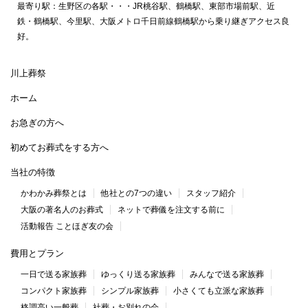
最寄り駅：生野区の各駅・・・JR桃谷駅、鶴橋駅、東部市場前駅、近
鉄・鶴橋駅、今里駅、大阪メトロ千日前線鶴橋駅から乗り継ぎアクセス良
好。
川上葬祭
ホーム
お急ぎの方へ
初めてお葬式をする方へ
当社の特徴
かわかみ葬祭とは
他社との7つの違い
スタッフ紹介
大阪の著名人のお葬式
ネットで葬儀を注文する前に
活動報告 ことほぎ友の会
費用とプラン
一日で送る家族葬
ゆっくり送る家族葬
みんなで送る家族葬
コンパクト家族葬
シンプル家族葬
小さくても立派な家族葬
格調高い一般葬
社葬・お別れの会