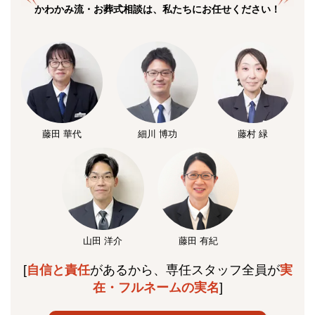
かわかみ流・お葬式相談は、私たちにお任せください！
藤田 華代
細川 博功
藤村 緑
山田 洋介
藤田 有紀
[
自信と責任
があるから、専任スタッフ全員が
実
在・フルネームの実名
]