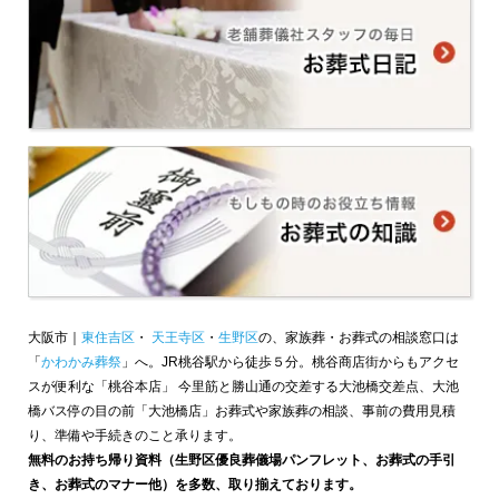
大阪市｜
東住吉区
・
天王寺区
・
生野区
の、家族葬・お葬式の相談窓口は
「
かわかみ葬祭
」へ。JR桃谷駅から徒歩５分。桃谷商店街からもアクセ
スが便利な「桃谷本店」 今里筋と勝山通の交差する大池橋交差点、大池
橋バス停の目の前「大池橋店」お葬式や家族葬の相談、事前の費用見積
り、準備や手続きのこと承ります。
無料のお持ち帰り資料（生野区優良葬儀場パンフレット、お葬式の手引
き、お葬式のマナー他）を多数、取り揃えております。