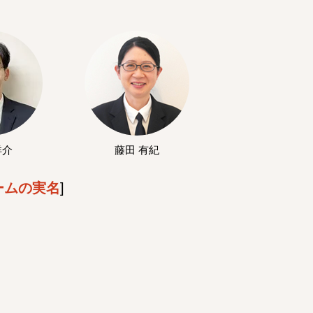
洋介
藤田 有紀
ームの実名
]