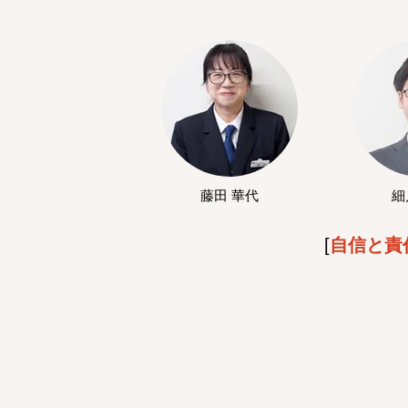
藤田 華代
細
[
自信と責