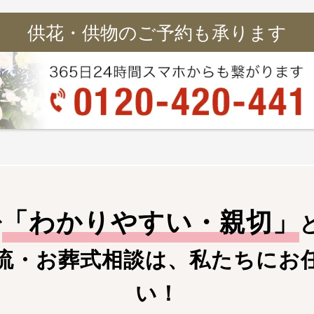
供花・供物のご予約も承ります
「
わかりやすい・親切
」
で
流・お葬式相談は、私たちにお
い！