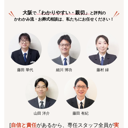
大阪
「
わかりやすい・親切
」
で
と評判の
かわかみ流・お葬式相談は、私たちにお任せください！
藤田 華代
細川 博功
藤村 緑
山田 洋介
藤田 有紀
[
自信と責任
があるから、専任スタッフ全員が
実