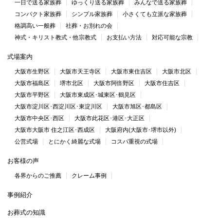
一日で送る家族葬
ゆっくり送る家族葬
みんなで送る家族葬
コンパクト家族葬
シンプル家族葬
小さくても立派な家族葬
格調高い一般葬
社葬・お別れの会
神式・キリスト教式・他宗教式
お支払い方法
対応可能な宗教
式場案内
大阪市生野区
大阪市天王寺区
大阪市東住吉区
大阪市北区
大阪市福島区
堺市北区
大阪市阿倍野区
大阪市住吉区
大阪市平野区
大阪市東成区･城東区･鶴見区
大阪市淀川区･西淀川区･東淀川区
大阪市旭区･都島区
大阪市中央区･西区
大阪市此花区･港区･大正区
大阪市大阪市 住之江区･西成区
大阪府内(大阪市･堺市以外)
公営式場
とにかく綺麗な式場
コスパ重視の式場
お客様の声
各界からのご推薦
クレーム事例
事例紹介
お葬式の知識