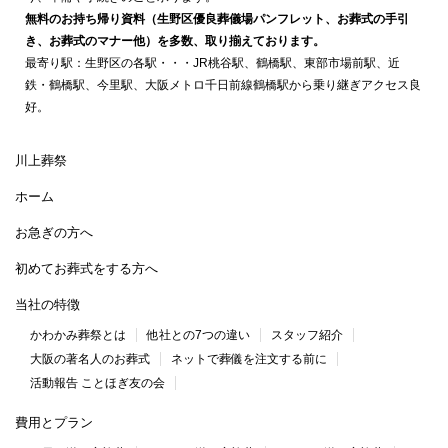
無料のお持ち帰り資料（生野区優良葬儀場パンフレット、お葬式の手引
き、お葬式のマナー他）を多数、取り揃えております。
最寄り駅：生野区の各駅・・・JR桃谷駅、鶴橋駅、東部市場前駅、近
鉄・鶴橋駅、今里駅、大阪メトロ千日前線鶴橋駅から乗り継ぎアクセス良
好。
川上葬祭
ホーム
お急ぎの方へ
初めてお葬式をする方へ
当社の特徴
かわかみ葬祭とは
他社との7つの違い
スタッフ紹介
大阪の著名人のお葬式
ネットで葬儀を注文する前に
活動報告 ことほぎ友の会
費用とプラン