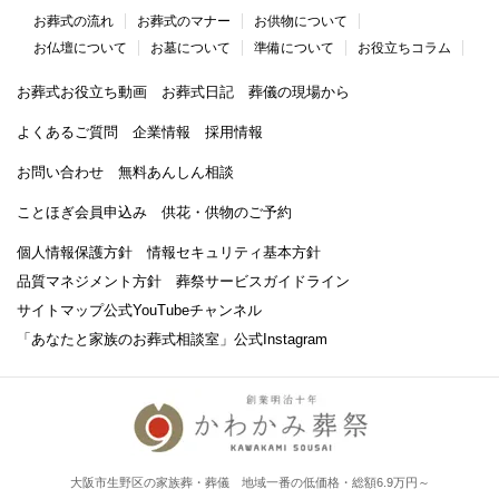
お葬式の流れ
お葬式のマナー
お供物について
お仏壇について
お墓について
準備について
お役立ちコラム
お葬式お役立ち動画
お葬式日記
葬儀の現場から
よくあるご質問
企業情報
採用情報
お問い合わせ
無料あんしん相談
ことほぎ会員申込み
供花・供物のご予約
個人情報保護方針
情報セキュリティ基本方針
品質マネジメント方針
葬祭サービスガイドライン
サイトマップ
公式YouTubeチャンネル
「あなたと家族のお葬式相談室」
公式Instagram
大阪市生野区の家族葬・葬儀 地域一番の低価格・総額6.9万円～