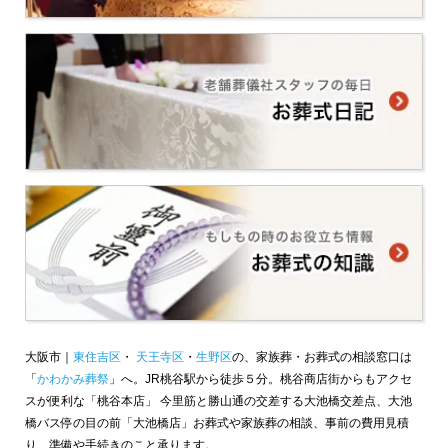
大阪市｜
東住吉区
・
天王寺区
・
生野区
の、家族葬・お葬式の相談窓口は
「
かわかみ葬祭
」へ。JR桃谷駅から徒歩５分。桃谷商店街からもアクセ
スが便利な「桃谷本店」 今里筋と勝山通の交差する大池橋交差点、大池
橋バス停の目の前「大池橋店」お葬式や家族葬の相談、事前の費用見積
り、準備や手続きのこと承ります。