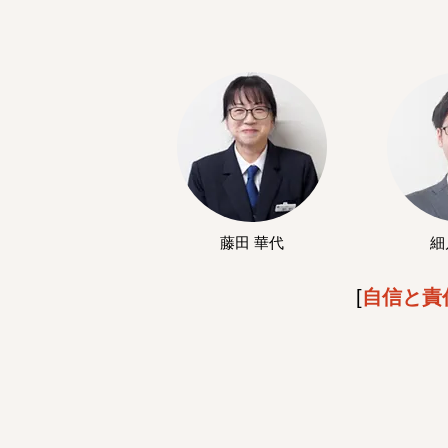
藤田 華代
細
[
自信と責