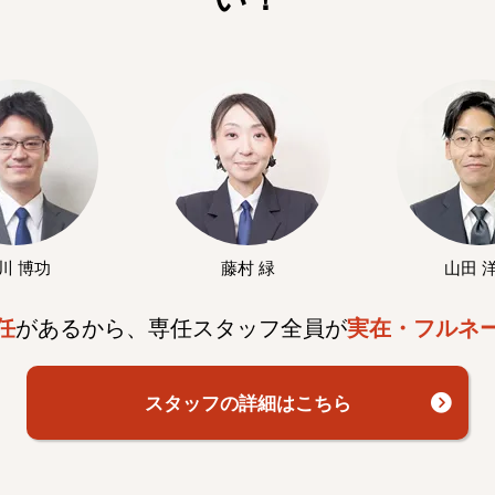
川 博功
藤村 緑
山田 
任
があるから、専任スタッフ全員が
実在・フルネ
スタッフの詳細はこちら