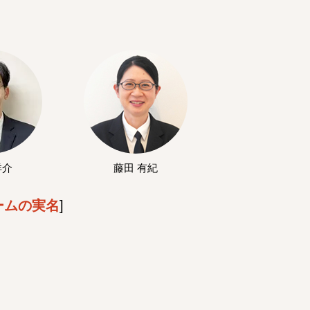
洋介
藤田 有紀
ームの実名
]