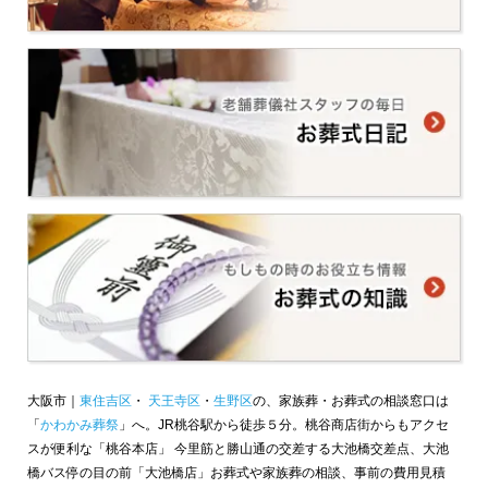
大阪市｜
東住吉区
・
天王寺区
・
生野区
の、家族葬・お葬式の相談窓口は
「
かわかみ葬祭
」へ。JR桃谷駅から徒歩５分。桃谷商店街からもアクセ
スが便利な「桃谷本店」 今里筋と勝山通の交差する大池橋交差点、大池
橋バス停の目の前「大池橋店」お葬式や家族葬の相談、事前の費用見積