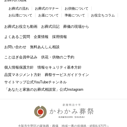
お葬式の流れ
お葬式のマナー
お供物について
お仏壇について
お墓について
準備について
お役立ちコラム
お葬式お役立ち動画
お葬式日記
葬儀の現場から
よくあるご質問
企業情報
採用情報
お問い合わせ
無料あんしん相談
ことほぎ会員申込み
供花・供物のご予約
個人情報保護方針
情報セキュリティ基本方針
品質マネジメント方針
葬祭サービスガイドライン
サイトマップ
公式YouTubeチャンネル
「あなたと家族のお葬式相談室」
公式Instagram
大阪市生野区の家族葬・葬儀 地域一番の低価格・総額6.9万円～