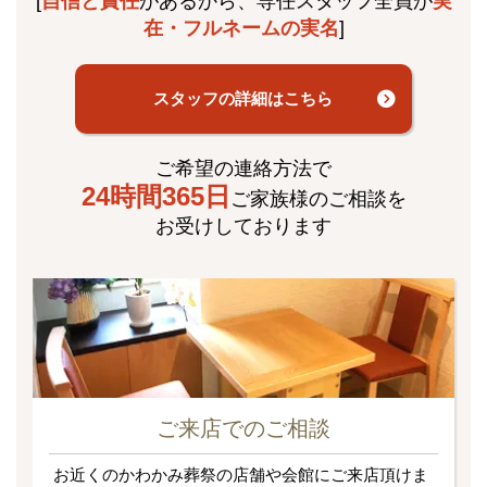
[
自信と責任
があるから、専任スタッフ全員が
実
在・フルネームの実名
]
スタッフの詳細はこちら
ご希望の連絡方法で
24時間365日
ご家族様のご相談を
お受けしております
ご来店でのご相談
お近くのかわかみ葬祭の店舗や会館にご来店頂けま