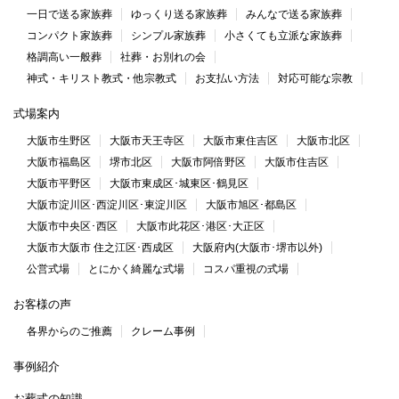
一日で送る家族葬
ゆっくり送る家族葬
みんなで送る家族葬
コンパクト家族葬
シンプル家族葬
小さくても立派な家族葬
格調高い一般葬
社葬・お別れの会
神式・キリスト教式・他宗教式
お支払い方法
対応可能な宗教
式場案内
大阪市生野区
大阪市天王寺区
大阪市東住吉区
大阪市北区
大阪市福島区
堺市北区
大阪市阿倍野区
大阪市住吉区
大阪市平野区
大阪市東成区･城東区･鶴見区
大阪市淀川区･西淀川区･東淀川区
大阪市旭区･都島区
大阪市中央区･西区
大阪市此花区･港区･大正区
大阪市大阪市 住之江区･西成区
大阪府内(大阪市･堺市以外)
公営式場
とにかく綺麗な式場
コスパ重視の式場
お客様の声
各界からのご推薦
クレーム事例
事例紹介
お葬式の知識