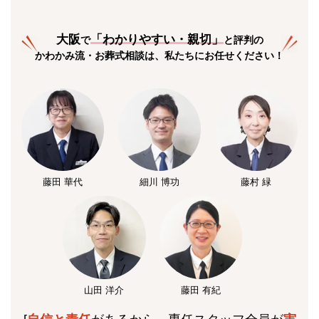
大阪
「
わかりやすい・親切
」
で
と評判の
かわかみ流・お葬式相談は、私たちにお任せください！
藤田 華代
細川 博功
藤村 緑
山田 洋介
藤田 有紀