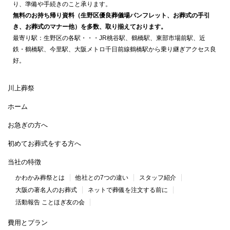
り、準備や手続きのこと承ります。
無料のお持ち帰り資料（生野区優良葬儀場パンフレット、お葬式の手引
き、お葬式のマナー他）を多数、取り揃えております。
最寄り駅：生野区の各駅・・・JR桃谷駅、鶴橋駅、東部市場前駅、近
鉄・鶴橋駅、今里駅、大阪メトロ千日前線鶴橋駅から乗り継ぎアクセス良
好。
川上葬祭
ホーム
お急ぎの方へ
初めてお葬式をする方へ
当社の特徴
かわかみ葬祭とは
他社との7つの違い
スタッフ紹介
大阪の著名人のお葬式
ネットで葬儀を注文する前に
活動報告 ことほぎ友の会
費用とプラン