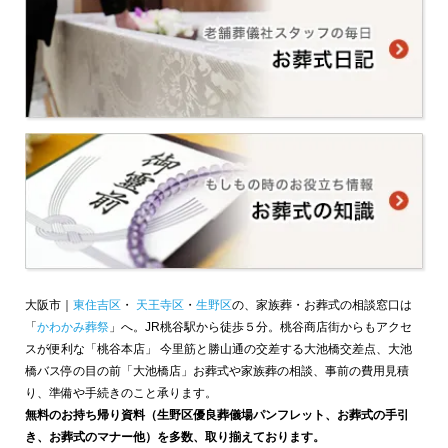
大阪市｜
東住吉区
・
天王寺区
・
生野区
の、家族葬・お葬式の相談窓口は
「
かわかみ葬祭
」へ。JR桃谷駅から徒歩５分。桃谷商店街からもアクセ
スが便利な「桃谷本店」 今里筋と勝山通の交差する大池橋交差点、大池
橋バス停の目の前「大池橋店」お葬式や家族葬の相談、事前の費用見積
り、準備や手続きのこと承ります。
無料のお持ち帰り資料（生野区優良葬儀場パンフレット、お葬式の手引
き、お葬式のマナー他）を多数、取り揃えております。