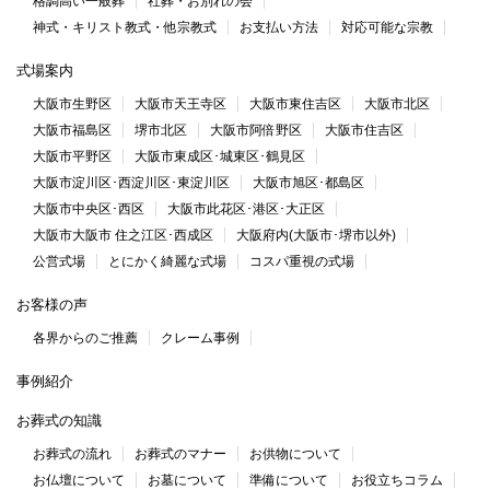
格調高い一般葬
社葬・お別れの会
神式・キリスト教式・他宗教式
お支払い方法
対応可能な宗教
式場案内
大阪市生野区
大阪市天王寺区
大阪市東住吉区
大阪市北区
大阪市福島区
堺市北区
大阪市阿倍野区
大阪市住吉区
大阪市平野区
大阪市東成区･城東区･鶴見区
大阪市淀川区･西淀川区･東淀川区
大阪市旭区･都島区
大阪市中央区･西区
大阪市此花区･港区･大正区
大阪市大阪市 住之江区･西成区
大阪府内(大阪市･堺市以外)
公営式場
とにかく綺麗な式場
コスパ重視の式場
お客様の声
各界からのご推薦
クレーム事例
事例紹介
お葬式の知識
お葬式の流れ
お葬式のマナー
お供物について
お仏壇について
お墓について
準備について
お役立ちコラム