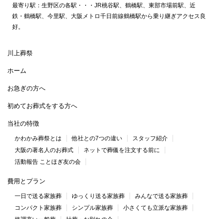
最寄り駅：生野区の各駅・・・JR桃谷駅、鶴橋駅、東部市場前駅、近
鉄・鶴橋駅、今里駅、大阪メトロ千日前線鶴橋駅から乗り継ぎアクセス良
好。
川上葬祭
ホーム
お急ぎの方へ
初めてお葬式をする方へ
当社の特徴
かわかみ葬祭とは
他社との7つの違い
スタッフ紹介
大阪の著名人のお葬式
ネットで葬儀を注文する前に
活動報告 ことほぎ友の会
費用とプラン
一日で送る家族葬
ゆっくり送る家族葬
みんなで送る家族葬
コンパクト家族葬
シンプル家族葬
小さくても立派な家族葬