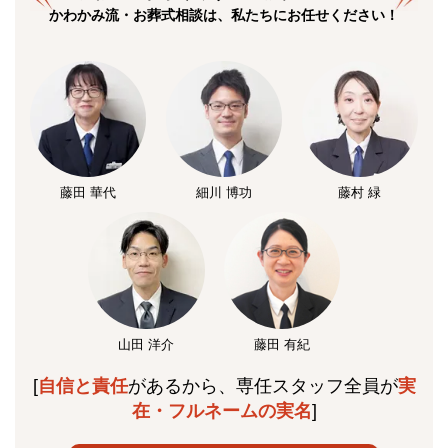
かわかみ流・お葬式相談は、私たちにお任せください！
藤田 華代
細川 博功
藤村 緑
山田 洋介
藤田 有紀
[
自信と責任
があるから、専任スタッフ全員が
実
在・フルネームの実名
]